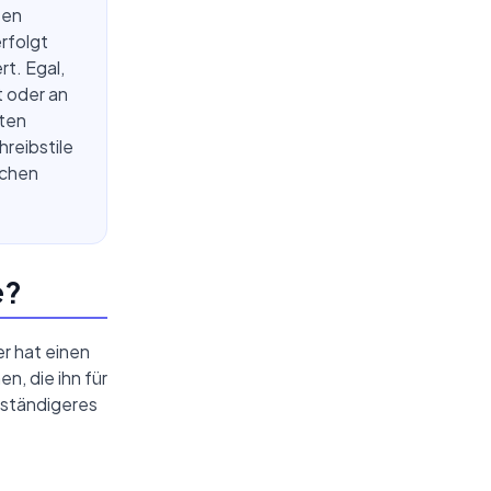
ten
erfolgt
t. Egal,
t oder an
sten
hreibstile
schen
e?
er hat einen
n, die ihn für
llständigeres