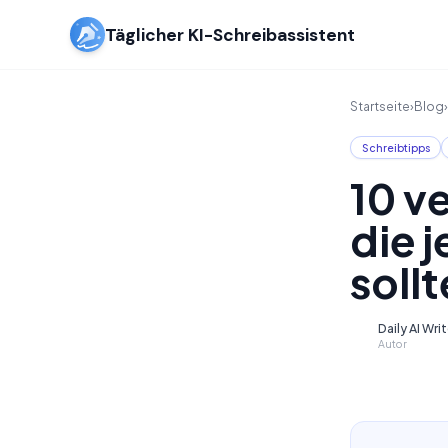
Täglicher KI-Schreibassistent
Startseite
›
Blog
›
Schreibtipps
10 v
die 
sollt
Daily AI Wri
D
Autor