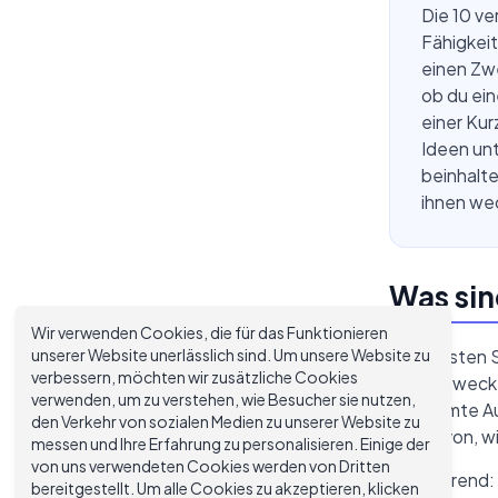
Die 10 ve
Fähigkeit
einen Zwe
ob du ein
einer Kur
Ideen unt
beinhalte
ihnen we
Was sin
Wir verwenden Cookies, die für das Funktionieren
unserer Website unerlässlich sind. Um unsere Website zu
Die meisten S
verbessern, möchten wir zusätzliche Cookies
klaren Zweck,
verwenden, um zu verstehen, wie Besucher sie nutzen,
bestimmte Auf
den Verkehr von sozialen Medien zu unserer Website zu
Bild davon, w
messen und Ihre Erfahrung zu personalisieren. Einige der
von uns verwendeten Cookies werden von Dritten
Erklärend:
bereitgestellt. Um alle Cookies zu akzeptieren, klicken