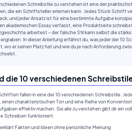
rschiedenen Schreibstile zu verstehen ist eine der praktischs
en, die ein Schriftsteller erlernen kann. Jedes Stück Schrift v
ck, und jeder Ansatz ist für eine bestimmte Aufgabe konzipier
en akademischen Essay verfasst, eine Produktseite schreibs
zgeschichte arbeitest – der falsche Stil kann selbst die stärk
ergraben. In dieser Anleitung erfährst du, was jeder der 10 Sc
t, wo er seinen Platz hat und wie du je nach Anforderung zwi
chselst.
d die 10 verschiedenen Schreibstil
chriften fallen in eine der 10 verschiedenen Schreibstile. Jed
 einen charakteristischen Ton und eine Reihe von Konventione
gaben effektiv machen. Sie alle zu verstehen gibt dir ein vo
ie Schreiben funktioniert.
 erklärt Fakten und Ideen ohne persönliche Meinung