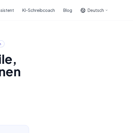
sistent
KI-Schreibcoach
Blog
Deutsch
n
le,
nnen