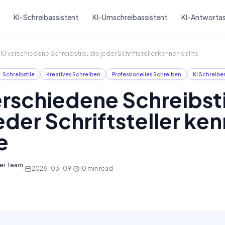
Skip to main content
KI-Schreibassistent
KI-Umschreibassistent
KI-Antwortas
10 verschiedene Schreibstile, die jeder Schriftsteller kennen sollte
Schreibstile
Kreatives Schreiben
Professionelles Schreiben
KI Schreibe
erschiedene Schreibsti
jeder Schriftsteller ke
e
ter Team
·
2026-03-09
·
10
min read