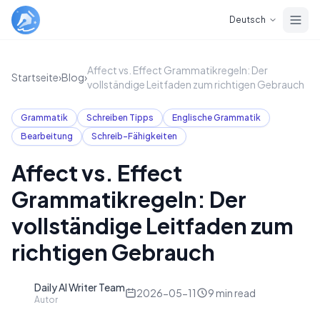
Skip to main content
Deutsch
Affect vs. Effect Grammatikregeln: Der
Startseite
›
Blog
›
vollständige Leitfaden zum richtigen Gebrauch
Grammatik
Schreiben Tipps
Englische Grammatik
Bearbeitung
Schreib-Fähigkeiten
Affect vs. Effect
Grammatikregeln: Der
vollständige Leitfaden zum
richtigen Gebrauch
Daily AI Writer Team
D
2026-05-11
9
min read
Autor