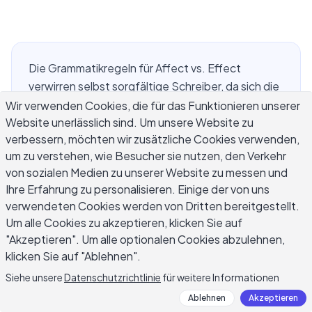
Die Grammatikregeln für Affect vs. Effect
verwirren selbst sorgfältige Schreiber, da sich die
beiden Wörter in der Aussprache überschneiden,
Wir verwenden Cookies, die für das Funktionieren unserer
Website unerlässlich sind. Um unsere Website zu
inhaltlich eng verwandt sind und in ähnlichen
verbessern, möchten wir zusätzliche Cookies verwenden,
Satzpositionen erscheinen. Die Verwechslung ist
um zu verstehen, wie Besucher sie nutzen, den Verkehr
so verbreitet, dass sie in veröffentlichten
von sozialen Medien zu unserer Website zu messen und
Büchern, Geschäftsberichten und akademischen
Ihre Erfahrung zu personalisieren. Einige der von uns
Arbeiten auftaucht – nicht nur in Rohentwürfen.
verwendeten Cookies werden von Dritten bereitgestellt.
Die Regel zu verstehen ist unkompliziert: Affect
Um alle Cookies zu akzeptieren, klicken Sie auf
ist fast immer ein Verb, das Einfluss bedeutet, und
"Akzeptieren". Um alle optionalen Cookies abzulehnen,
Effect ist fast immer ein Substantiv, das das
klicken Sie auf "Ablehnen".
Ergebnis bedeutet. Die kniffligen Fälle sind ein
Siehe unsere
Datenschutzrichtlinie
für weitere Informationen
kleiner Satz von Ausnahmen, die ihrer eigenen
Ablehnen
Akzeptieren
Logik folgen. Dieser Leitfaden behandelt die