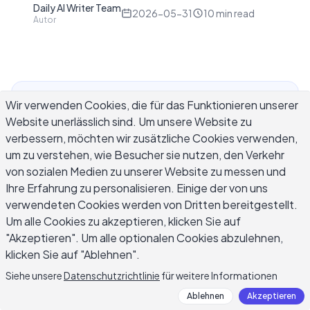
Daily AI Writer Team
D
2026-05-31
10
min read
Autor
Wir verwenden Cookies, die für das Funktionieren unserer
Die Suche nach den richtigen Apps zur
Website unerlässlich sind. Um unsere Website zu
Verbesserung von Schreibfähigkeiten erfordert
verbessern, möchten wir zusätzliche Cookies verwenden,
mehr Überlegung, als die meisten Schriftsteller
um zu verstehen, wie Besucher sie nutzen, den Verkehr
erwarten. Der Markt umfasst Hunderte von Tools
von sozialen Medien zu unserer Website zu messen und
für Grammatikprüfung, KI-Unterstützung,
Ihre Erfahrung zu personalisieren. Einige der von uns
ablenkungsfreies Schreiben,
verwendeten Cookies werden von Dritten bereitgestellt.
Wortschatzentwicklung und Schreibtraining, und
Um alle Cookies zu akzeptieren, klicken Sie auf
sie erfüllen nicht alle die gleiche Aufgabe. Die
"Akzeptieren". Um alle optionalen Cookies abzulehnen,
Wahl der falschen Kategorie für Ihren
klicken Sie auf "Ablehnen".
tatsächlichen Engpass führt zu unproduktiver
Siehe unsere
Datenschutzrichtlinie
für weitere Informationen
Arbeit, nicht zu Fortschritt. Dieser Leitfaden
Ablehnen
Akzeptieren
unterteilt die Hauptkategorien von Schreib-