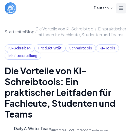
Skip to main content
Deutsch
Die Vorteile von KI-Schreibtools: Ein praktischer
Startseite
›
Blog
›
Leitfaden für Fachleute, Studenten und Teams
KI-Schreiben
Produktivität
Schreibtools
KI-Tools
Inhaltserstellung
Die Vorteile von KI-
Schreibtools: Ein
praktischer Leitfaden für
Fachleute, Studenten und
Teams
Daily AI Writer Team
D
2026-07-02
10
min read