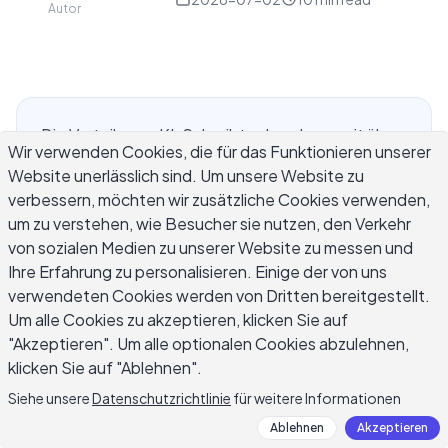
Autor
Die Vorteile von KI-Schreibtools gehen weit über
Wir verwenden Cookies, die für das Funktionieren unserer
schnellere erste Entwürfe hinaus. Für Fachleute,
Website unerlässlich sind. Um unsere Website zu
die mit Kunden-E-Mails jonglieren, für Studenten,
verbessern, möchten wir zusätzliche Cookies verwenden,
die gegen Abgabetermine ankämpfen, für
um zu verstehen, wie Besucher sie nutzen, den Verkehr
Vermarkter, die Inhalte in großem Maßstab
von sozialen Medien zu unserer Website zu messen und
produzieren, und für kleine Teams ohne speziellen
Ihre Erfahrung zu personalisieren. Einige der von uns
Schreiber schließen KI-Schreibtools die Lücke
verwendeten Cookies werden von Dritten bereitgestellt.
zwischen einer leeren Seite und einem fertigen
Um alle Cookies zu akzeptieren, klicken Sie auf
Entwurf, während sie die Qualität über ein
"Akzeptieren". Um alle optionalen Cookies abzulehnen,
klicken Sie auf "Ablehnen".
wachsendes Volumen an Arbeit hinweg stabil
halten. Dieser Leitfaden behandelt, wo KI-
Siehe unsere
Datenschutzrichtlinie
für weitere Informationen
Schreibtools die klarste Rendite bringen, wie
Ablehnen
Akzeptieren
verschiedene Benutzer sie in täglichen