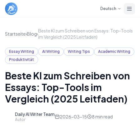
Skip to main content
Deutsch
Beste KI zum Schreiben von Essays: Top-Tools
Startseite
›
Blog
›
im Vergleich (2025 Leitfaden)
Essay Writing
AI Writing
Writing Tips
Academic Writing
Produktivität
Beste KI zum Schreiben von
Essays: Top-Tools im
Vergleich (2025 Leitfaden)
Daily AI Writer Team
D
2026-03-15
8
min read
Autor