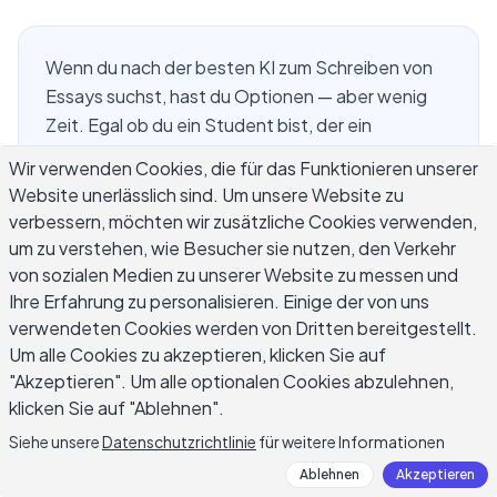
Wenn du nach der besten KI zum Schreiben von
Essays suchst, hast du Optionen — aber wenig
Zeit. Egal ob du ein Student bist, der ein
Argumentationsessay perfektionieren möchte,
Wir verwenden Cookies, die für das Funktionieren unserer
ein Fachmann, der einen Politikbrief verfasst,
Website unerlässlich sind. Um unsere Website zu
oder ein Blogger, der Ideen in strukturierte Long-
verbessern, möchten wir zusätzliche Cookies verwenden,
Form-Inhalte umwandelt — das richtige KI-
um zu verstehen, wie Besucher sie nutzen, den Verkehr
Essay-Writing-Tool kann dir Stunden in deinem
von sozialen Medien zu unserer Website zu messen und
Arbeitsablauf sparen. Dieser Leitfaden vergleicht
Ihre Erfahrung zu personalisieren. Einige der von uns
die besten verfügbaren Tools, erklärt, was sie
verwendeten Cookies werden von Dritten bereitgestellt.
Um alle Cookies zu akzeptieren, klicken Sie auf
wirklich nützlich macht, und zeigt dir, wie du KI
"Akzeptieren". Um alle optionalen Cookies abzulehnen,
nutzen kannst, um Essays zu schreiben, die klar,
klicken Sie auf "Ablehnen".
gut strukturiert und wirklich deine eigene Stimme
haben.
Siehe unsere
Datenschutzrichtlinie
für weitere Informationen
Ablehnen
Akzeptieren