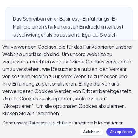
Das Schreiben einer Business-Einführungs-E-
Mail, die einen starken ersten Eindruck hinterlässt,
ist schwieriger als es aussieht. Egal ob Sie sich
einem neuen Kunden vorstellen, Ihr Unternehmen
Wir verwenden Cookies, die für das Funktionieren unserer
einem potenziellen Partner präsentieren oder
Website unerlässlich sind. Um unsere Website zu
eine warme Empfehlung weiterverfolgen – es
verbessern, möchten wir zusätzliche Cookies verwenden,
geht um viel: Eine schlecht geschriebene E-Mail
um zu verstehen, wie Besucher sie nutzen, den Verkehr
kann eine Tür schließen, bevor Sie sie überhaupt
von sozialen Medien zu unserer Website zu messen und
geöffnet haben. Dieser Leitfaden behandelt vier
Ihre Erfahrung zu personalisieren. Einige der von uns
häufige Arten von Business-Einführungs-E-Mails
verwendeten Cookies werden von Dritten bereitgestellt.
Um alle Cookies zu akzeptieren, klicken Sie auf
– mit Vorlagen, Beispielen und praktischen
"Akzeptieren". Um alle optionalen Cookies abzulehnen,
Schreibtipps für jede. Sie finden auch Hinweise
klicken Sie auf "Ablehnen".
zu Betreffzeilen, Ton und wie Sie Ihre Nachricht
an die spezifische Beziehung anpassen, die Sie
Siehe unsere
Datenschutzrichtlinie
für weitere Informationen
aufbauen.
Ablehnen
Akzeptieren