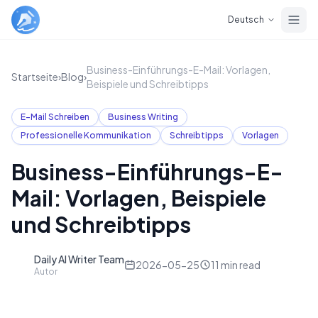
Skip to main content
Deutsch
Business-Einführungs-E-Mail: Vorlagen,
Startseite
›
Blog
›
Beispiele und Schreibtipps
E-Mail Schreiben
Business Writing
Professionelle Kommunikation
Schreibtipps
Vorlagen
Business-Einführungs-E-
Mail: Vorlagen, Beispiele
und Schreibtipps
Daily AI Writer Team
D
2026-05-25
11
min read
Autor