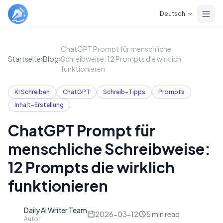
Skip to main content
Deutsch
ChatGPT Prompt für menschliche
Startseite
›
Blog
›
Schreibweise: 12 Prompts die wirklich
funktionieren
KI Schreiben
ChatGPT
Schreib-Tipps
Prompts
Inhalt-Erstellung
ChatGPT Prompt für
menschliche Schreibweise:
12 Prompts die wirklich
funktionieren
Daily AI Writer Team
D
2026-03-12
5
min read
Autor