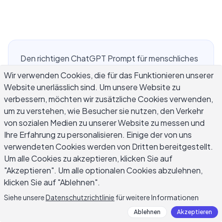
Den richtigen ChatGPT Prompt für menschliches
Schreiben zu finden ist eine der praktischsten
Wir verwenden Cookies, die für das Funktionieren unserer
Fähigkeiten, die Sie als KI-Nutzer entwickeln
Website unerlässlich sind. Um unsere Website zu
können. Wenn Prompts vage sind, liest sich die
verbessern, möchten wir zusätzliche Cookies verwenden,
Ausgabe wie eine Vorlage — steife
um zu verstehen, wie Besucher sie nutzen, den Verkehr
von sozialen Medien zu unserer Website zu messen und
Formulierungen, generische Übergänge und
Ihre Erfahrung zu personalisieren. Einige der von uns
Sätze, die zusammengesetzt wirken statt
verwendeten Cookies werden von Dritten bereitgestellt.
geschrieben. Kleine Änderungen in der
Um alle Cookies zu akzeptieren, klicken Sie auf
Formulierung Ihrer Anweisungen machen einen
"Akzeptieren". Um alle optionalen Cookies abzulehnen,
großen Unterschied. Dieser Leitfaden führt Sie
klicken Sie auf "Ablehnen".
durch spezifische Prompt-Strukturen, reale
Siehe unsere
Datenschutzrichtlinie
für weitere Informationen
Beispiele und die Schlüsselvariablen, die
robothaften Output von Text unterscheiden, der
Ablehnen
Akzeptieren