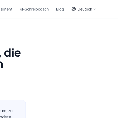
sistent
KI-Schreibcoach
Blog
Deutsch
 die
n
rum, zu
endste