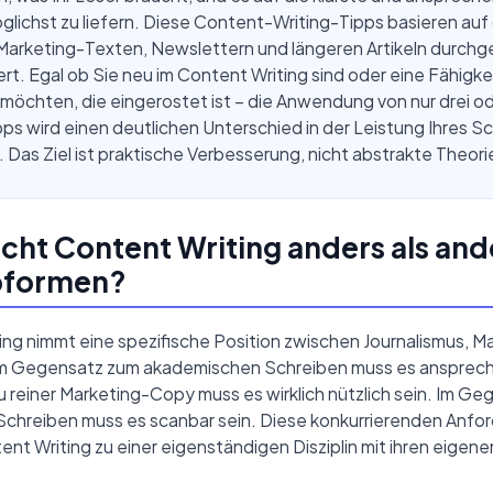
lichst zu liefern. Diese Content-Writing-Tipps basieren au
, Marketing-Texten, Newslettern und längeren Artikeln durch
ert. Egal ob Sie neu im Content Writing sind oder eine Fähigke
möchten, die eingerostet ist – die Anwendung von nur drei od
pps wird einen deutlichen Unterschied in der Leistung Ihres S
 Das Ziel ist praktische Verbesserung, nicht abstrakte Theori
ht Content Writing anders als and
bformen?
ng nimmt eine spezifische Position zwischen Journalismus, M
 Im Gegensatz zum akademischen Schreiben muss es ansprech
 reiner Marketing-Copy muss es wirklich nützlich sein. Im G
n Schreiben muss es scanbar sein. Diese konkurrierenden Anf
t Writing zu einer eigenständigen Disziplin mit ihren eigen