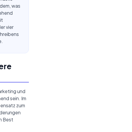
f dem, was
gehend
it
er vier
chreibens
e.
ere
arketing und
end sein. Im
egensatz zum
orderungen
en Best