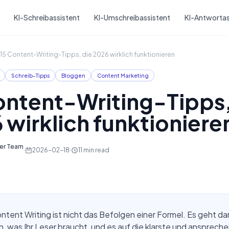
Skip to main content
KI-Schreibassistent
KI-Umschreibassistent
KI-Antwortas
15 Content-Writing-Tipps, die 2026 wirklich funktionieren
Schreib-Tipps
Bloggen
Content Marketing
ontent-Writing-Tipps,
 wirklich funktioniere
ter Team
·
2026-02-18
·
11
min read
tent Writing ist nicht das Befolgen einer Formel. Es geht da
, was Ihr Leser braucht, und es auf die klarste und ansprech