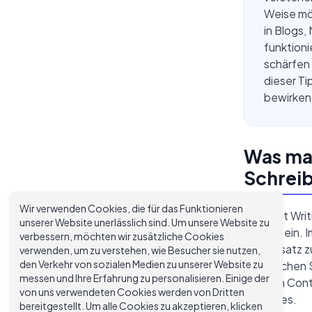
Weise mög
in Blogs
funktioni
schärfen 
dieser Ti
bewirken.
Was mac
Schrei
Wir verwenden Cookies, die für das Funktionieren
Content Writi
unserer Website unerlässlich sind. Um unsere Website zu
Bildung ein.
verbessern, möchten wir zusätzliche Cookies
Gegensatz zu
verwenden, um zu verstehen, wie Besucher sie nutzen,
den Verkehr von sozialen Medien zu unserer Website zu
literarische
messen und Ihre Erfahrung zu personalisieren. Einige der
machen Conten
von uns verwendeten Cookies werden von Dritten
Practices.
bereitgestellt. Um alle Cookies zu akzeptieren, klicken