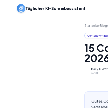
Täglicher KI-Schreibassistent
Startseite
›
Blog
›
Content Writing
15 C
2026
Daily AI Wri
D
Autor
Gutes Con
verstehen