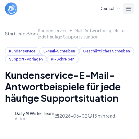
Skip to main content
Deutsch
Kundenservice-E-Mail-Antwortbeispiele für
Startseite
›
Blog
›
jede häufige Supportsituation
Kundenservice
E-Mail-Schreiben
Geschäftliches Schreiben
Support-Vorlagen
KI-Schreiben
Kundenservice-E-Mail-
Antwortbeispiele für jede
häufige Supportsituation
Daily AI Writer Team
D
2026-06-02
13
min read
Autor