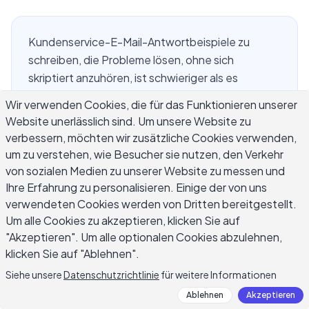
Kundenservice-E-Mail-Antwortbeispiele zu
schreiben, die Probleme lösen, ohne sich
skriptiert anzuhören, ist schwieriger als es
aussieht. Die meisten Support-Teams haben
Wir verwenden Cookies, die für das Funktionieren unserer
einen Ordner mit Vorlagen, die sinnvoll waren, als
Website unerlässlich sind. Um unsere Website zu
sie geschrieben wurden, aber jetzt kalt und
verbessern, möchten wir zusätzliche Cookies verwenden,
ausweichend wirken gegenüber jedem, der sie
um zu verstehen, wie Besucher sie nutzen, den Verkehr
erhält. Ob Sie eine Beschwerde über eine
von sozialen Medien zu unserer Website zu messen und
verzögerte Bestellung, einen Abrechnungsstreit,
Ihre Erfahrung zu personalisieren. Einige der von uns
einen Produktdefekt oder einen Fehler
verwendeten Cookies werden von Dritten bereitgestellt.
Um alle Cookies zu akzeptieren, klicken Sie auf
bearbeiten, der einen zahlenden Kunden drei
"Akzeptieren". Um alle optionalen Cookies abzulehnen,
Tage lang frustriert hat – die Qualität Ihrer
klicken Sie auf "Ablehnen".
Antwort bestimmt, ob dieser Kunde bleibt oder
geht. Dieser Leitfaden behandelt bewährte
Siehe unsere
Datenschutzrichtlinie
für weitere Informationen
Kundenservice-E-Mail-Antworten über die
Ablehnen
Akzeptieren