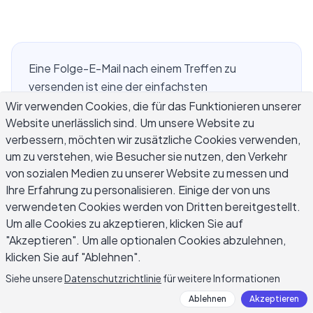
Eine Folge-E-Mail nach einem Treffen zu
versenden ist eine der einfachsten
Möglichkeiten, um sicherzustellen, dass ein
Wir verwenden Cookies, die für das Funktionieren unserer
Website unerlässlich sind. Um unsere Website zu
Gespräch tatsächlich zu etwas führt. Treffen
verbessern, möchten wir zusätzliche Cookies verwenden,
enden, die Aufmerksamkeit verlagert sich, und die
um zu verstehen, wie Besucher sie nutzen, den Verkehr
besprochenen Entscheidungen oder nächsten
von sozialen Medien zu unserer Website zu messen und
Schritte können schnell verblassen, wenn die
Ihre Erfahrung zu personalisieren. Einige der von uns
Menschen zu ihrer regulären Arbeit zurückkehren.
verwendeten Cookies werden von Dritten bereitgestellt.
Eine gut strukturierte E-Mail nach dem Treffen
Um alle Cookies zu akzeptieren, klicken Sie auf
hält alle auf der gleichen Seite, dokumentiert
"Akzeptieren". Um alle optionalen Cookies abzulehnen,
Aktionspunkte, und treibt die Dinge voran, ohne
klicken Sie auf "Ablehnen".
ein weiteres Treffen zur Wiederholung des
Siehe unsere
Datenschutzrichtlinie
für weitere Informationen
letzten einzuberufen. Egal, ob Sie eine interne
Ablehnen
Akzeptieren
Team-Synchronisation, eine Projektüberprüfung