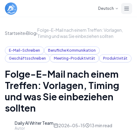
Skip to main content
Deutsch
Folge-E-Mail nach einem Treffen: Vorlagen,
Startseite
›
Blog
›
Timing und was Sie einbeziehen sollten
E-Mail-Schreiben
Berufliche Kommunikation
Geschäftsschreiben
Meeting-Produktivität
Produktivität
Folge-E-Mail nach einem
Treffen: Vorlagen, Timing
und was Sie einbeziehen
sollten
Daily AI Writer Team
D
2026-05-15
13
min read
Autor