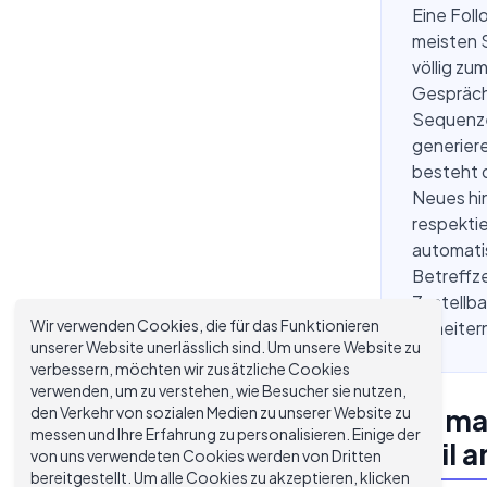
Eine Foll
meisten 
völlig zu
Gespräch
Sequenze
generiere
besteht d
Neues hi
respektie
automatis
Betreffze
Zustellba
Wir verwenden Cookies, die für das Funktionieren
Scheitern
unserer Website unerlässlich sind. Um unsere Website zu
verbessern, möchten wir zusätzliche Cookies
verwenden, um zu verstehen, wie Besucher sie nutzen,
den Verkehr von sozialen Medien zu unserer Website zu
Was ma
messen und Ihre Erfahrung zu personalisieren. Einige der
Email a
von uns verwendeten Cookies werden von Dritten
bereitgestellt. Um alle Cookies zu akzeptieren, klicken