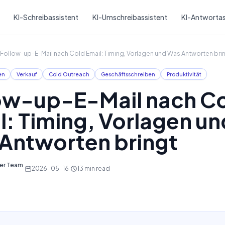
Skip to main content
KI-Schreibassistent
KI-Umschreibassistent
KI-Antwortas
Follow-up-E-Mail nach Cold Email: Timing, Vorlagen und Was Antworten bri
en
Verkauf
Cold Outreach
Geschäftsschreiben
Produktivität
ow-up-E-Mail nach C
l: Timing, Vorlagen un
Antworten bringt
ter Team
·
2026-05-16
·
13
min read