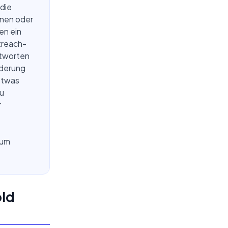
 die
nen oder
en ein
treach-
ntworten
rderung
 etwas
zu
r
zum
old