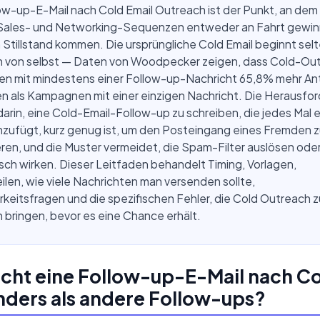
ow-up-E-Mail nach Cold Email Outreach ist der Punkt, an dem
Sales- und Networking-Sequenzen entweder an Fahrt gewin
m Stillstand kommen. Die ursprüngliche Cold Email beginnt selt
 von selbst — Daten von Woodpecker zeigen, dass Cold-Ou
n mit mindestens einer Follow-up-Nachricht 65,8% mehr A
n als Kampagnen mit einer einzigen Nachricht. Die Herausfo
arin, eine Cold-Email-Follow-up zu schreiben, die jedes Mal
nzufügt, kurz genug ist, um den Posteingang eines Fremden 
ren, und die Muster vermeidet, die Spam-Filter auslösen ode
ch wirken. Dieser Leitfaden behandelt Timing, Vorlagen,
ilen, wie viele Nachrichten man versenden sollte,
rkeitsfragen und die spezifischen Fehler, die Cold Outreach 
 bringen, bevor es eine Chance erhält.
cht eine Follow-up-E-Mail nach C
nders als andere Follow-ups?