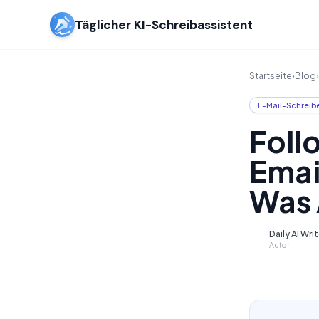
Täglicher KI-Schreibassistent
Startseite
›
Blog
›
E-Mail-Schreib
Foll
Emai
Was 
Daily AI Wri
D
Autor