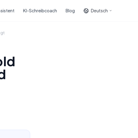
sistent
KI-Schreibcoach
Blog
Deutsch
ngt
old
d