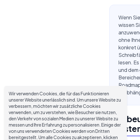
Wenn Sie
wissen Si
anzuwende
ohne Ihne
konkret ü
Schreibfä
lesen. Es
und dem g
Bereichen
Roadmap z
unabhäng
Wir verwenden Cookies, die für das Funktionieren
unserer Website unerlässlich sind. Um unsere Website zu
verbessern, möchten wir zusätzliche Cookies
verwenden, um zu verstehen, wie Besucher sie nutzen,
Wie beu
den Verkehr von sozialen Medien zu unserer Website zu
messen und Ihre Erfahrung zu personalisieren. Einige der
meiste
von uns verwendeten Cookies werden von Dritten
bereitgestellt. Um alle Cookies zu akzeptieren, klicken