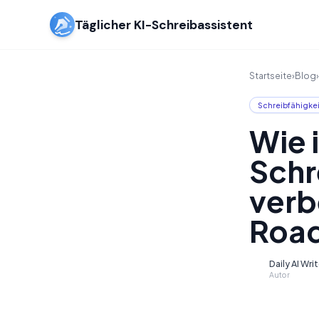
Täglicher KI-Schreibassistent
Startseite
›
Blog
›
Schreibfähigke
Wie 
Schr
verb
Road
Daily AI Wri
D
Autor