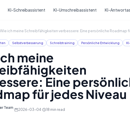
Skip to main content
KI-Schreibassistent
KI-Umschreibassistent
KI-Antwortas
Wie ich meine Schreibfähigkeiten verbessere: Eine persönliche Roadmap fü
iten
Selbstverbesserung
Schreibtraining
Persönliche Entwicklung
KI
ich meine
eibfähigkeiten
essere: Eine persönli
map für jedes Niveau
ter Team
·
2026-03-04
·
18
min read