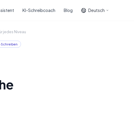
sistent
KI-Schreibcoach
Blog
Deutsch
r jedes Niveau
-Schreiben
che