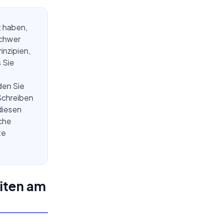
t haben,
schwer
inzipien,
 Sie
den Sie
 Schreiben
diesen
iche
te
eiten am