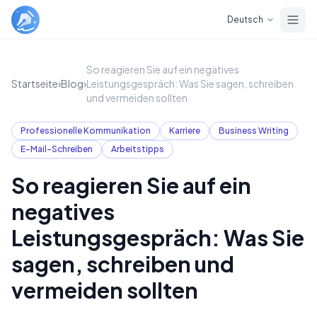
Skip to main content
Deutsch
So reagieren Sie auf ein negatives
Startseite
›
Blog
›
Leistungsgespräch: Was Sie sagen, schreiben
und vermeiden sollten
Professionelle Kommunikation
Karriere
Business Writing
E-Mail-Schreiben
Arbeitstipps
So reagieren Sie auf ein
negatives
Leistungsgespräch: Was Sie
sagen, schreiben und
vermeiden sollten