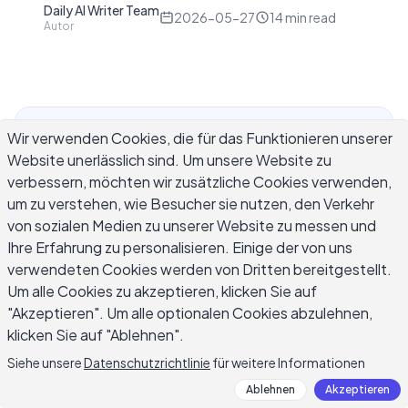
Daily AI Writer Team
D
2026-05-27
14
min read
Autor
Wir verwenden Cookies, die für das Funktionieren unserer
Zu wissen, wie man auf Feedback aus einem
Website unerlässlich sind. Um unsere Website zu
negativen Leistungsgespräch reagiert, kann
verbessern, möchten wir zusätzliche Cookies verwenden,
darüber entscheiden, ob die Situation zu einem
um zu verstehen, wie Besucher sie nutzen, den Verkehr
Wendepunkt in Ihrer Karriere wird oder zu
von sozialen Medien zu unserer Website zu messen und
andauernder Reibung am Arbeitsplatz führt. Ihr
Ihre Erfahrung zu personalisieren. Einige der von uns
erster Instinkt im Gespräch könnte sein, sich zu
verwendeten Cookies werden von Dritten bereitgestellt.
verteidigen, zu schweigen oder allem
Um alle Cookies zu akzeptieren, klicken Sie auf
zuzustimmen, nur um den Raum zu verlassen.
"Akzeptieren". Um alle optionalen Cookies abzulehnen,
Keine dieser Strategien hilft Ihnen weiter. Was
klicken Sie auf "Ablehnen".
Sie während des Gesprächs sagen und was Sie
Siehe unsere
Datenschutzrichtlinie
für weitere Informationen
danach schriftlich antworten, schafft beides eine
Ablehnen
Akzeptieren
Aufzeichnung. Dieser Leitfaden zeigt, wie Sie das