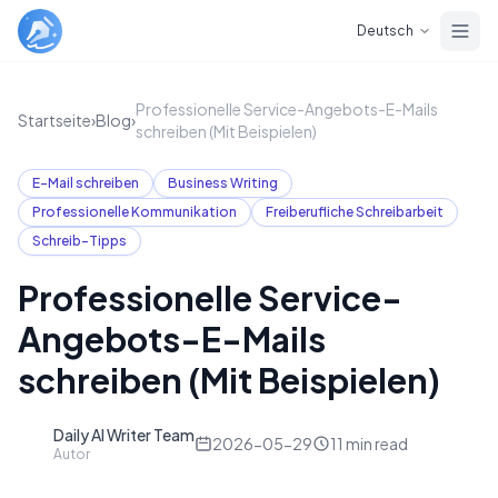
Skip to main content
Deutsch
Professionelle Service-Angebots-E-Mails
Startseite
›
Blog
›
schreiben (Mit Beispielen)
E-Mail schreiben
Business Writing
Professionelle Kommunikation
Freiberufliche Schreibarbeit
Schreib-Tipps
Professionelle Service-
Angebots-E-Mails
schreiben (Mit Beispielen)
Daily AI Writer Team
D
2026-05-29
11
min read
Autor