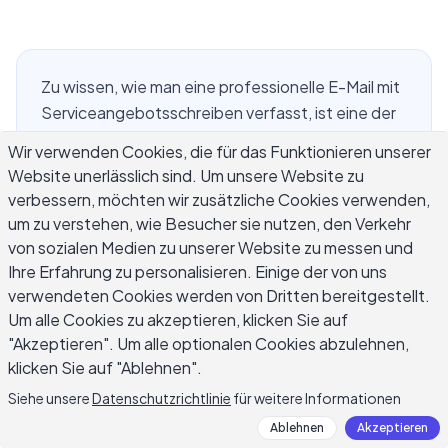
Zu wissen, wie man eine professionelle E-Mail mit
Serviceangebotsschreiben verfasst, ist eine der
wertvollsten Fähigkeiten für Freiberufler, Berater
Wir verwenden Cookies, die für das Funktionieren unserer
und Agenturteams. Wenn Sie es richtig machen,
Website unerlässlich sind. Um unsere Website zu
öffnen Sie Türen zu neuen Kunden ohne Cold
verbessern, möchten wir zusätzliche Cookies verwenden,
Calls oder teure Anzeigen. Wenn Sie es falsch
um zu verstehen, wie Besucher sie nutzen, den Verkehr
machen, landet Ihre E-Mail im Stapel derjenigen,
von sozialen Medien zu unserer Website zu messen und
die in weniger als fünf Sekunden gelöscht
Ihre Erfahrung zu personalisieren. Einige der von uns
werden. Der Empfänger scannt Ihre Betreffzeile,
verwendeten Cookies werden von Dritten bereitgestellt.
Um alle Cookies zu akzeptieren, klicken Sie auf
liest die ersten zwei Sätze und entscheidet, ob er
"Akzeptieren". Um alle optionalen Cookies abzulehnen,
weitermacht. Egal ob Sie zum ersten Mal
klicken Sie auf "Ablehnen".
anwerben oder nach einer Einführung folgen,
gelten die gleichen Grundregeln: Beginnen Sie
Siehe unsere
Datenschutzrichtlinie
für weitere Informationen
mit dem Problem des Empfängers, nicht mit Ihren
Ablehnen
Akzeptieren