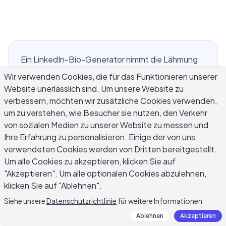
Ein LinkedIn-Bio-Generator nimmt die Lähmung
aus dem Schreiben Ihres About-Bereichs. Die
Wir verwenden Cookies, die für das Funktionieren unserer
meisten Berufstätigen finden es einfacher, die
Website unerlässlich sind. Um unsere Website zu
Arbeit ihrer Kollegen zu beschreiben als ihre
verbessern, möchten wir zusätzliche Cookies verwenden,
eigene, und das leere LinkedIn-Profilfeld ist der
um zu verstehen, wie Besucher sie nutzen, den Verkehr
von sozialen Medien zu unserer Website zu messen und
Ort, an dem diese Schwierigkeit am deutlichsten
Ihre Erfahrung zu personalisieren. Einige der von uns
wird. Ein LinkedIn-Bio-Generator bietet Ihnen
verwendeten Cookies werden von Dritten bereitgestellt.
einen strukturierten Ausgangspunkt:
Um alle Cookies zu akzeptieren, klicken Sie auf
Beschreiben Sie Ihre Rolle, Erfahrung und Ziele,
"Akzeptieren". Um alle optionalen Cookies abzulehnen,
und die KI erstellt mehrere Entwürfe des About-
klicken Sie auf "Ablehnen".
Bereichs in Sekunden. Dieser Leitfaden
Siehe unsere
Datenschutzrichtlinie
für weitere Informationen
behandelt, wie diese Tools funktionieren, welche
Eingaben die stärksten LinkedIn-Bios liefern, wie
Ablehnen
Akzeptieren