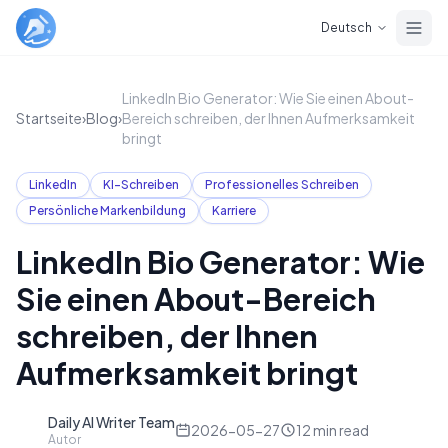
Skip to main content
Deutsch
LinkedIn Bio Generator: Wie Sie einen About-
Startseite
›
Blog
›
Bereich schreiben, der Ihnen Aufmerksamkeit
bringt
LinkedIn
KI-Schreiben
Professionelles Schreiben
Persönliche Markenbildung
Karriere
LinkedIn Bio Generator: Wie
Sie einen About-Bereich
schreiben, der Ihnen
Aufmerksamkeit bringt
Daily AI Writer Team
D
2026-05-27
12
min read
Autor