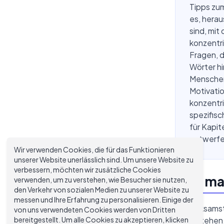
Tipps zum
es, herau
sind, mit
konzentri
Fragen, d
Wörter hi
Menschen 
Motivatio
konzentri
spezifisc
für Kapi
entwerfen
Wir verwenden Cookies, die für das Funktionieren
unserer Website unerlässlich sind. Um unsere Website zu
verbessern, möchten wir zusätzliche Cookies
Was ma
verwenden, um zu verstehen, wie Besucher sie nutzen,
den Verkehr von sozialen Medien zu unserer Website zu
messen und Ihre Erfahrung zu personalisieren. Einige der
Die wirksams
von uns verwendeten Cookies werden von Dritten
bereitgestellt. Um alle Cookies zu akzeptieren, klicken
zu verstehen