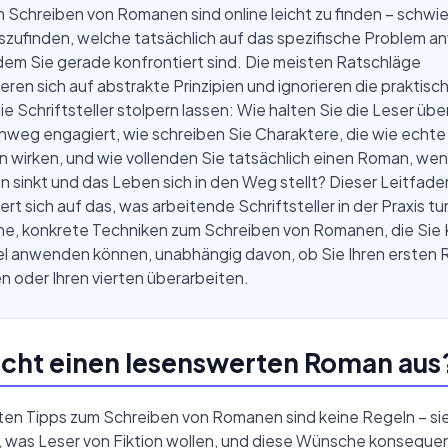
 Schreiben von Romanen sind online leicht zu finden – schwier
szufinden, welche tatsächlich auf das spezifische Problem 
 dem Sie gerade konfrontiert sind. Die meisten Ratschläge
eren sich auf abstrakte Prinzipien und ignorieren die praktisc
ie Schriftsteller stolpern lassen: Wie halten Sie die Leser üb
nweg engagiert, wie schreiben Sie Charaktere, die wie echte
wirken, und wie vollenden Sie tatsächlich einen Roman, wen
n sinkt und das Leben sich in den Weg stellt? Dieser Leitfade
ert sich auf das, was arbeitende Schriftsteller in der Praxis tu
he, konkrete Techniken zum Schreiben von Romanen, die Sie 
tel anwenden können, unabhängig davon, ob Sie Ihren ersten
 oder Ihren vierten überarbeiten.
cht einen lesenswerten Roman aus
ten Tipps zum Schreiben von Romanen sind keine Regeln – sie
, was Leser von Fiktion wollen, und diese Wünsche konsequent