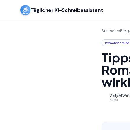
Täglicher KI-Schreibassistent
Startseite
›
Blog
›
Romanschreibe
Tipp
Roma
wirk
Daily AI Wri
D
Autor