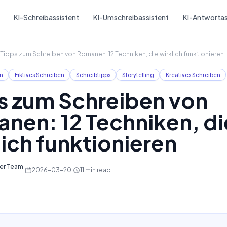
Skip to main content
KI-Schreibassistent
KI-Umschreibassistent
KI-Antwortas
Tipps zum Schreiben von Romanen: 12 Techniken, die wirklich funktionieren
n
Fiktives Schreiben
Schreibtipps
Storytelling
Kreatives Schreiben
s zum Schreiben von
nen: 12 Techniken, di
lich funktionieren
ter Team
·
2026-03-20
·
11
min read