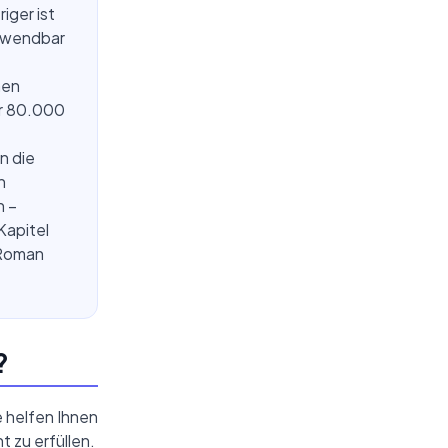
iger ist
anwendbar
hen
er 80.000
n die
n
n –
Kapitel
 Roman
?
 helfen Ihnen
 zu erfüllen.