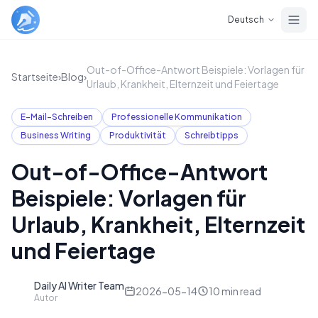
Skip to main content
Deutsch
Out-of-Office-Antwort Beispiele: Vorlagen für
Startseite
›
Blog
›
Urlaub, Krankheit, Elternzeit und Feiertage
E-Mail-Schreiben
Professionelle Kommunikation
Business Writing
Produktivität
Schreibtipps
Out-of-Office-Antwort
Beispiele: Vorlagen für
Urlaub, Krankheit, Elternzeit
und Feiertage
Daily AI Writer Team
D
2026-05-14
10
min read
Autor