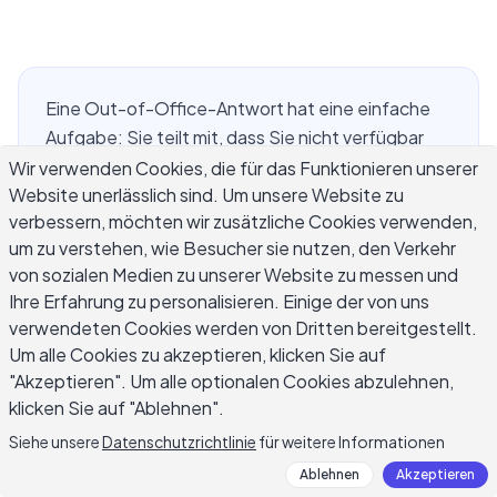
Eine Out-of-Office-Antwort hat eine einfache
Aufgabe: Sie teilt mit, dass Sie nicht verfügbar
sind, und gibt den Menschen einen klaren
Wir verwenden Cookies, die für das Funktionieren unserer
Website unerlässlich sind. Um unsere Website zu
nächsten Schritt. Richtig gemacht, spart sie
verbessern, möchten wir zusätzliche Cookies verwenden,
Ihnen und Ihren Kontakten Zeit. Schlecht
um zu verstehen, wie Besucher sie nutzen, den Verkehr
gemacht, hinterlässt sie Absender frustriert und
von sozialen Medien zu unserer Website zu messen und
unsicher, ob jemand je antworten wird. Ob Sie
Ihre Erfahrung zu personalisieren. Einige der von uns
sich für einen Urlaub, Krankheit, Elternzeit oder
verwendeten Cookies werden von Dritten bereitgestellt.
einen Feiertag verabschieden – mit den richtigen
Um alle Cookies zu akzeptieren, klicken Sie auf
Out-of-Office-Antwort Beispielen zur Hand
"Akzeptieren". Um alle optionalen Cookies abzulehnen,
verbringen Sie weniger als fünf Minuten mit einer
klicken Sie auf "Ablehnen".
Nachricht, die immer noch professionell und
Siehe unsere
Datenschutzrichtlinie
für weitere Informationen
menschlich klingt. Dieser Leitfaden deckt
Ablehnen
Akzeptieren
einsatzbereite Vorlagen für jede häufige