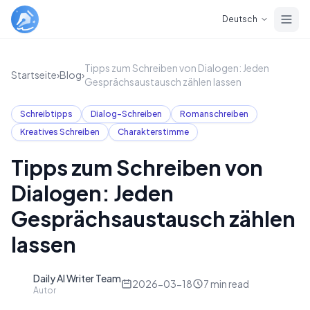
Skip to main content
Deutsch
Tipps zum Schreiben von Dialogen: Jeden
Startseite
›
Blog
›
Gesprächsaustausch zählen lassen
Schreibtipps
Dialog-Schreiben
Romanschreiben
Kreatives Schreiben
Charakterstimme
Tipps zum Schreiben von
Dialogen: Jeden
Gesprächsaustausch zählen
lassen
Daily AI Writer Team
D
2026-03-18
7
min read
Autor