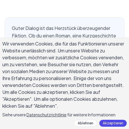
Guter Dialog ist das Herzstück überzeugender
Fiktion. Ob du einen Roman, eine Kurzgeschichte
oder ein Drehbuch schreibst – Tipps zum
Wir verwenden Cookies, die für das Funktionieren unserer
Website unerlässlich sind. Um unsere Website zu
Schreiben von Dialogen können hölzerne Dialoge
verbessern, möchten wir zusätzliche Cookies verwenden,
in Gespräche verwandeln, die sich echt,
um zu verstehen, wie Besucher sie nutzen, den Verkehr
aufschlussreich und zielgerichtet anfühlen. Der
von sozialen Medien zu unserer Website zu messen und
Unterschied zwischen Dialogen, die authentisch
Ihre Erfahrung zu personalisieren. Einige der von uns
wirken, und Sätzen, die flach fallen, liegt oft an
verwendeten Cookies werden von Dritten bereitgestellt.
einigen Handwerksprinzipien, die erfahrene
Um alle Cookies zu akzeptieren, klicken Sie auf
Autoren konsequent anwenden. Dieser
"Akzeptieren". Um alle optionalen Cookies abzulehnen,
Leitfaden behandelt die praktischsten Techniken
klicken Sie auf "Ablehnen".
– vom richtigen Rhythmus bis zur Vermeidung von
Siehe unsere
Datenschutzrichtlinie
für weitere Informationen
Fallstricken, die selbst erfahrene Schriftsteller
Ablehnen
Akzeptieren
straucheln lassen – damit deine Charaktere mit