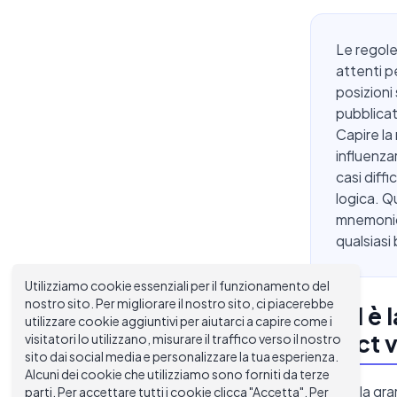
Le regole
attenti p
posizioni 
pubblicat
Capire la
influenzar
casi diff
logica. Q
mnemonici
qualsiasi
Utilizziamo cookie essenziali per il funzionamento del
nostro sito. Per migliorare il nostro sito, ci piacerebbe
Qual è 
utilizzare cookie aggiuntivi per aiutarci a capire come i
affect 
visitatori lo utilizzano, misurare il traffico verso il nostro
sito dai social media e personalizzare la tua esperienza.
Alcuni dei cookie che utilizziamo sono forniti da terze
La regola gra
parti. Per accettare tutti i cookie clicca "Accetta". Per