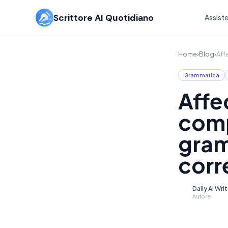
Scrittore AI Quotidiano
Assiste
Home
›
Blog
›
Aff
Grammatica
Affec
comp
gram
corr
Daily AI Wri
D
Autore