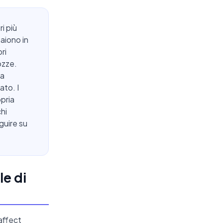
i più
paiono in
ri
ozze.
ca
ato. I
opria
hi
guire su
e di
affect