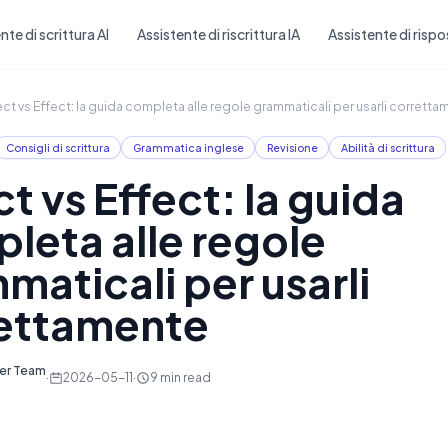
Skip to main content
nte di scrittura AI
Assistente di riscrittura IA
Assistente di rispo
ect vs Effect: la guida completa alle regole grammaticali per usarli corrett
Consigli di scrittura
Grammatica inglese
Revisione
Abilità di scrittura
t vs Effect: la guida
leta alle regole
maticali per usarli
ettamente
ter Team
·
2026-05-11
·
9
min read