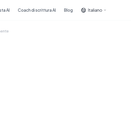
sta AI
Coach di scrittura AI
Blog
Italiano
amente