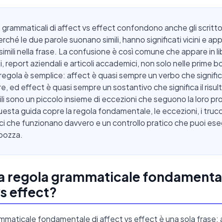
 grammaticali di affect vs effect confondono anche gli scrittor
erché le due parole suonano simili, hanno significati vicini e ap
simili nella frase. La confusione è così comune che appare in lib
i, report aziendali e articoli accademici, non solo nelle prime b
 regola è semplice: affect è quasi sempre un verbo che signifi
e, ed effect è quasi sempre un sostantivo che significa il risult
icili sono un piccolo insieme di eccezioni che seguono la loro pr
uesta guida copre la regola fondamentale, le eccezioni, i trucc
 che funzionano davvero e un controllo pratico che puoi ese
 bozza.
la regola grammaticale fondamental
vs effect?
mmaticale fondamentale di affect vs effect è una sola frase: 