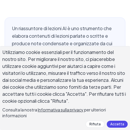
Un riassuntore di lezioni AI è uno strumento che
elabora contenuti di lezioni parlate o scritte e
produce note condensate e organizzate da cui
puoi effettivamente studiare. Per gli studenti che
Utilizziamo cookie essenziali per il funzionamento del
lavorano attraverso ore di lezioni registrate,
nostro sito. Per migliorare il nostro sito, ci piacerebbe
utilizzare cookie aggiuntivi per aiutarci a capire come i
cercando di recuperare dopo una lezione
visitatori lo utilizzano, misurare il traffico verso il nostro sito
mancata, o preparandosi per esami con
dai social media e personalizzare la tua esperienza. Alcuni
settimane di materiale da rivedere, un riassuntore
dei cookie che utilizziamo sono forniti da terze parti. Per
di lezioni AI può ridurre significativamente il tempo
accettare tutti i cookie clicca "Accetta". Per rifiutare tutti i
di elaborazione. Questa guida spiega come
cookie opzionali clicca "Rifiuta".
funzionano questi strumenti, come usarli come
Consulta la nostra
Informativa sulla privacy
per ulteriori
compagni di apprendimento anziché come
informazioni
scorciatoie, cosa verificare prima di fare
Rifiuta
Accetta
affidamento sull'output, e come costruire il tuo