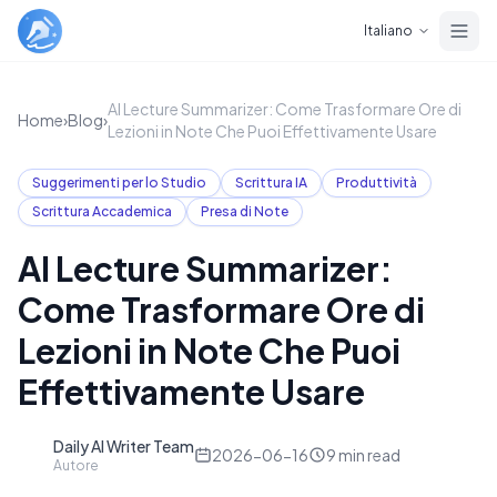
Skip to main content
Italiano
AI Lecture Summarizer: Come Trasformare Ore di
Home
›
Blog
›
Lezioni in Note Che Puoi Effettivamente Usare
Suggerimenti per lo Studio
Scrittura IA
Produttività
Scrittura Accademica
Presa di Note
AI Lecture Summarizer:
Come Trasformare Ore di
Lezioni in Note Che Puoi
Effettivamente Usare
Daily AI Writer Team
D
2026-06-16
9
min read
Autore