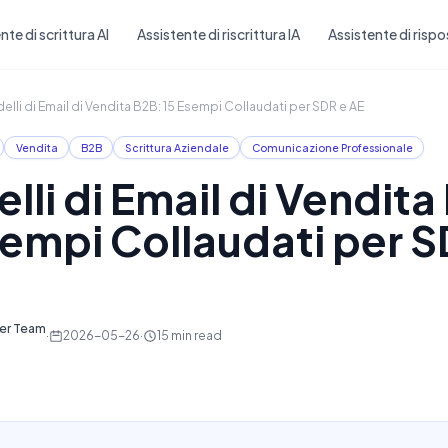
Skip to main content
nte di scrittura AI
Assistente di riscrittura IA
Assistente di rispo
elli di Email di Vendita B2B: 15 Esempi Collaudati per SDR e AE
Vendita
B2B
Scrittura Aziendale
Comunicazione Professionale
lli di Email di Vendita
sempi Collaudati per S
ter Team
·
2026-05-26
·
15
min read