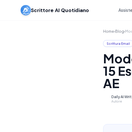
Scrittore AI Quotidiano
Assiste
Home
›
Blog
›
Mod
Scrittura Email
Mode
15 E
AE
Daily AI Wri
D
Autore