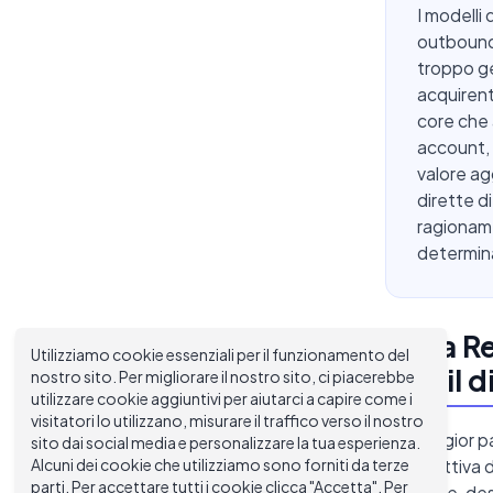
I modelli
outbound,
troppo ge
acquirent
core che 
account, 
valore ag
dirette di
ragioname
determina
Cosa Re
Utilizziamo cookie essenziali per il funzionamento del
Email d
nostro sito. Per migliorare il nostro sito, ci piacerebbe
utilizzare cookie aggiuntivi per aiutarci a capire come i
visitatori lo utilizzano, misurare il traffico verso il nostro
La maggior par
sito dai social media e personalizzare la tua esperienza.
Alcuni dei cookie che utilizziamo sono forniti da terze
prospettiva d
parti. Per accettare tutti i cookie clicca "Accetta". Per
mittente, des