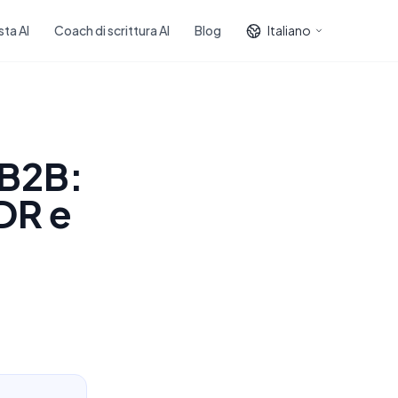
sta AI
Coach di scrittura AI
Blog
Italiano
 B2B:
DR e