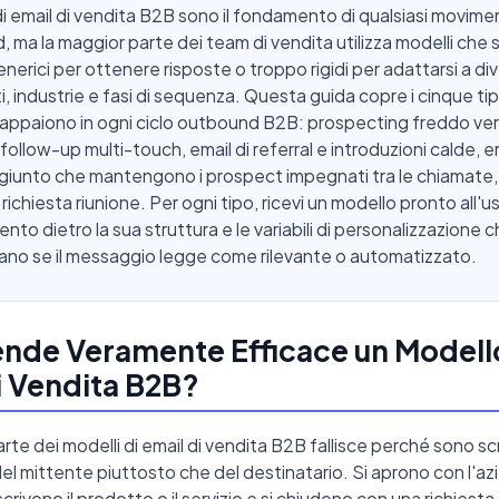
 di email di vendita B2B sono il fondamento di qualsiasi movim
 ma la maggior parte dei team di vendita utilizza modelli che
nerici per ottenere risposte o troppo rigidi per adattarsi a div
i, industrie e fasi di sequenza. Questa guida copre i cinque tipi
appaiono in ogni ciclo outbound B2B: prospecting freddo ver
follow-up multi-touch, email di referral e introduzioni calde, em
giunto che mantengono i prospect impegnati tra le chiamate,
 richiesta riunione. Per ogni tipo, ricevi un modello pronto all'uso
nto dietro la sua struttura e le variabili di personalizzazione 
no se il messaggio legge come rilevante o automatizzato.
nde Veramente Efficace un Modell
i Vendita B2B?
te dei modelli di email di vendita B2B fallisce perché sono scri
el mittente piuttosto che del destinatario. Si aprono con l'az
crivono il prodotto o il servizio e si chiudono con una richiest