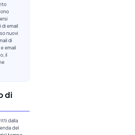
ento
 sono
ersi
 di email
so nuovi
ail di
 e email
, il
che
o di
tti dalla
ienda del
a del tempo