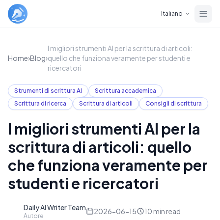
Skip to main content
Italiano
I migliori strumenti AI per la scrittura di articoli:
Home
›
Blog
›
quello che funziona veramente per studenti e
ricercatori
Strumenti di scrittura AI
Scrittura accademica
Scrittura di ricerca
Scrittura di articoli
Consigli di scrittura
I migliori strumenti AI per la
scrittura di articoli: quello
che funziona veramente per
studenti e ricercatori
Daily AI Writer Team
D
2026-06-15
10
min read
Autore