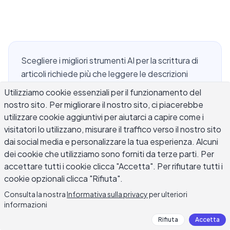
Scegliere i migliori strumenti AI per la scrittura di
articoli richiede più che leggere le descrizioni
dell'app store. Studenti e ricercatori affrontano
Utilizziamo cookie essenziali per il funzionamento del
esigenze specifiche che i chatbot AI generici
nostro sito. Per migliorare il nostro sito, ci piacerebbe
gestiscono in modo incoerente: mantenere un
utilizzare cookie aggiuntivi per aiutarci a capire come i
argomento coerente su molte pagine, integrare
visitatori lo utilizzano, misurare il traffico verso il nostro sito
le fonti senza distorcere il loro significato e
dai social media e personalizzare la tua esperienza. Alcuni
dei cookie che utilizziamo sono forniti da terze parti. Per
modificare per la precisione che i revisori
accettare tutti i cookie clicca "Accetta". Per rifiutare tutti i
accademici si aspettano. Gli strumenti giusti
cookie opzionali clicca "Rifiuta".
affrontano questi problemi senza svolgere il
lavoro intellettuale per te. Questa guida copre
Consulta la nostra
Informativa sulla privacy
per ulteriori
informazioni
cosa cercare quando si scelgono strumenti di
scrittura AI per articoli accademici, come utilizzarli
Rifiuta
Accetta