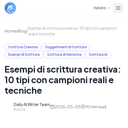
Skip to main content
Italiano
Esempi di scrittura creativa: 10 tipi con campioni
Home
›
Blog
›
reali e tecniche
Scrittura Creativa
Suggerimenti di Scrittura
Esempi di Scrittura
Scrittura di Narrativa
Scrittura AI
Esempi di scrittura creativa:
10 tipi con campioni reali e
tecniche
Daily AI Writer Team
D
2026-03-05
10
min read
Autore