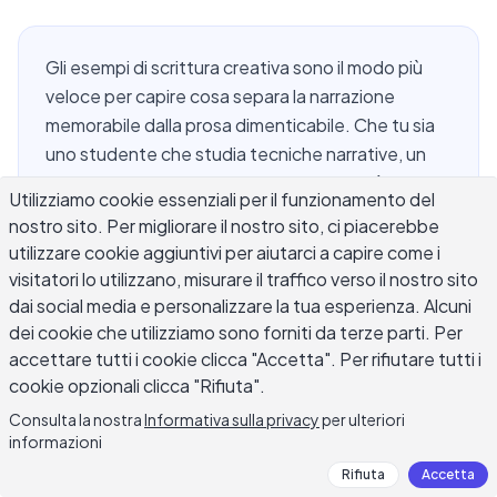
Gli esempi di scrittura creativa sono il modo più
veloce per capire cosa separa la narrazione
memorabile dalla prosa dimenticabile. Che tu sia
uno studente che studia tecniche narrative, un
blogger che vuole aggiungere personalità ai tuoi
Utilizziamo cookie essenziali per il funzionamento del
post o un romanziere che sta perfezionando il tuo
nostro sito. Per migliorare il nostro sito, ci piacerebbe
mestiere, vedere esempi reali di scrittura creativa
utilizzare cookie aggiuntivi per aiutarci a capire come i
in azione insegna più di qualsiasi regola. Questa
visitatori lo utilizzano, misurare il traffico verso il nostro sito
guida copre dieci tipi di scrittura creativa con
dai social media e personalizzare la tua esperienza. Alcuni
campioni annotati, da storie brevi e passi
dei cookie che utilizziamo sono forniti da terze parti. Per
descrittivi a poesia e saggi personali. Te ne andrai
accettare tutti i cookie clicca "Accetta". Per rifiutare tutti i
con una visione chiara di cosa funziona, perché
cookie opzionali clicca "Rifiuta".
funziona e come applicare quelle tecniche nella
Consulta la nostra
Informativa sulla privacy
per ulteriori
tua stessa scrittura.
informazioni
Rifiuta
Accetta