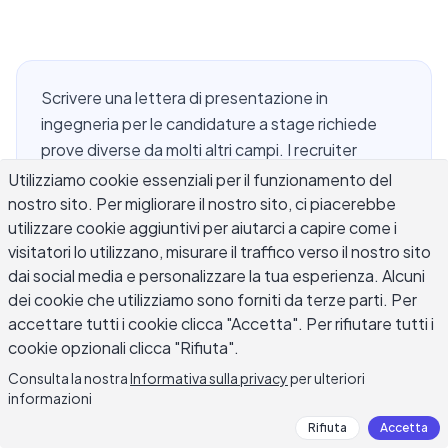
Scrivere una lettera di presentazione in
ingegneria per le candidature a stage richiede
prove diverse da molti altri campi. I recruiter
presso aziende di ingegneria, aziende
Utilizziamo cookie essenziali per il funzionamento del
tecnologiche e organizzazioni industriali vogliono
nostro sito. Per migliorare il nostro sito, ci piacerebbe
utilizzare cookie aggiuntivi per aiutarci a capire come i
vedere che puoi risolvere problemi tecnici, non
visitatori lo utilizzano, misurare il traffico verso il nostro sito
solo che sei entusiasta dell'ingegneria. Questo
dai social media e personalizzare la tua esperienza. Alcuni
significa sostituire affermazioni vaghe con output
dei cookie che utilizziamo sono forniti da terze parti. Per
specifici dei tuoi corsi, lavori di laboratorio,
accettare tutti i cookie clicca "Accetta". Per rifiutare tutti i
progetti di design, modelli CAD, repository di
cookie opzionali clicca "Rifiuta".
codice e lavori capstone. Questa guida copre
Consulta la nostra
Informativa sulla privacy
per ulteriori
cosa inserire in una forte lettera di presentazione
informazioni
per stage in ingegneria, come adattarla per ruoli
Rifiuta
Accetta
meccanici, elettrici, software, civili e chimici, e