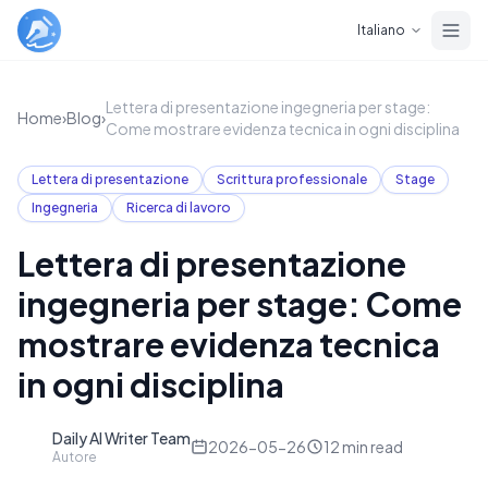
Skip to main content
Italiano
Lettera di presentazione ingegneria per stage:
Home
›
Blog
›
Come mostrare evidenza tecnica in ogni disciplina
Lettera di presentazione
Scrittura professionale
Stage
Ingegneria
Ricerca di lavoro
Lettera di presentazione
ingegneria per stage: Come
mostrare evidenza tecnica
in ogni disciplina
Daily AI Writer Team
D
2026-05-26
12
min read
Autore