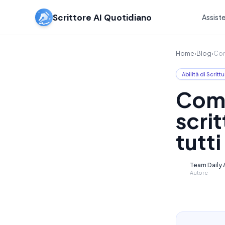
Scrittore AI Quotidiano
Assiste
Home
›
Blog
›
Come
Abilità di Scrittu
Come
scrit
tutti
Team Daily A
D
Autore