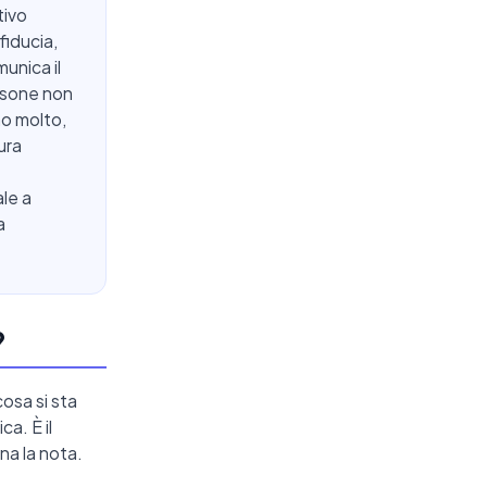
tivo
fiducia,
unica il
ersone non
no molto,
ura
le a
a
?
cosa si sta
a. È il
na la nota.