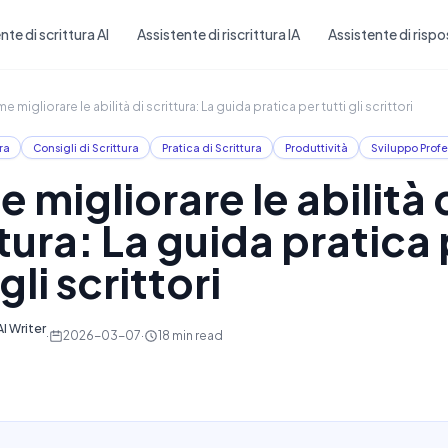
Skip to main content
nte di scrittura AI
Assistente di riscrittura IA
Assistente di rispo
 migliorare le abilità di scrittura: La guida pratica per tutti gli scrittori
ra
Consigli di Scrittura
Pratica di Scrittura
Produttività
Sviluppo Profe
 migliorare le abilità 
tura: La guida pratica
 gli scrittori
I Writer
·
2026-03-07
·
18
min read