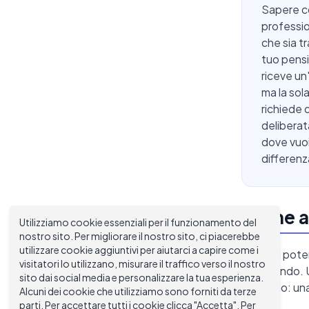
Sapere com
profession
che sia t
tuo pensi
riceve un
ma la sol
richiede 
deliberat
dove vuoi
differenz
Come ap
Utilizziamo cookie essenziali per il funzionamento del
nostro sito. Per migliorare il nostro sito, ci piacerebbe
utilizzare cookie aggiuntivi per aiutarci a capire come i
Prima di poter
visitatori lo utilizzano, misurare il traffico verso il nostro
migliorando. 
sito dai social media e personalizzare la tua esperienza.
contrario: una
Alcuni dei cookie che utilizziamo sono forniti da terze
parti. Per accettare tutti i cookie clicca "Accetta". Per