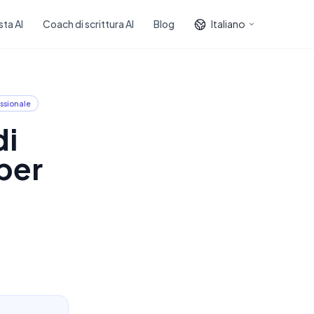
sta AI
Coach di scrittura AI
Blog
Italiano
ssionale
di
 per