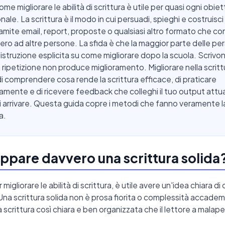
e migliorare le abilità di scrittura è utile per quasi ogni obiet
ale. La scrittura è il modo in cui persuadi, spieghi e costruisci 
ramite email, report, proposte o qualsiasi altro formato che com
ero ad altre persone. La sfida è che la maggior parte delle p
'istruzione esplicita su come migliorare dopo la scuola. Scrivo
a ripetizione non produce miglioramento. Migliorare nella scritt
di comprendere cosa rende la scrittura efficace, di praticare
amente e di ricevere feedback che colleghi il tuo output attua
 arrivare. Questa guida copre i metodi che fanno veramente l
a.
pare davvero una scrittura solida
 migliorare le abilità di scrittura, è utile avere un'idea chiara di 
Una scrittura solida non è prosa fiorita o complessità accademic
 scrittura così chiara e ben organizzata che il lettore a malape