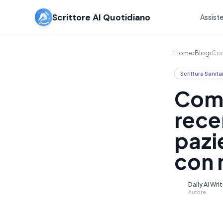
Scrittore AI Quotidiano
Assiste
Home
›
Blog
›
Com
Scrittura Sanita
Come
rece
pazi
con 
Daily AI Wri
D
Autore