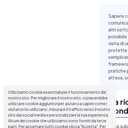
Sapere co
comunicat
altri sett
possibile
visita di
protette 
semplicem
framework
pratiche p
attesa, s
Utilizziamo cookie essenziali per il funzionamento del
nostro sito. Per migliorare il nostro sito, ci piacerebbe
Cosa ri
utilizzare cookie aggiuntivi per aiutarci a capire come i
rispond
visitatori lo utilizzano, misurare il traffico verso il nostro
sito dai social media e personalizzare la tua esperienza.
Alcuni dei cookie che utilizziamo sono forniti da terze
La norma sull
parti. Per accettare tutti i cookie clicca "Accetta". Per