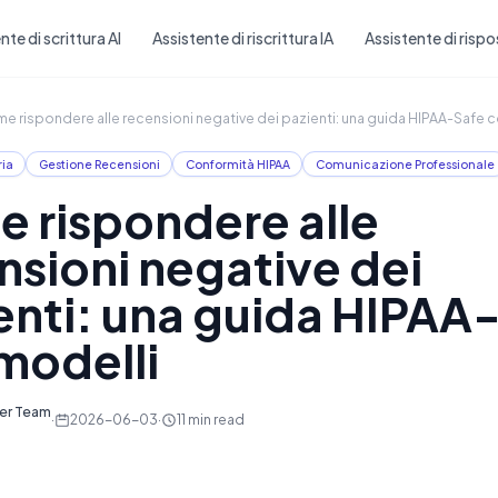
Skip to main content
nte di scrittura AI
Assistente di riscrittura IA
Assistente di rispo
e rispondere alle recensioni negative dei pazienti: una guida HIPAA-Safe 
ria
Gestione Recensioni
Conformità HIPAA
Comunicazione Professionale
 rispondere alle
nsioni negative dei
enti: una guida HIPAA
modelli
ter Team
·
2026-06-03
·
11
min read