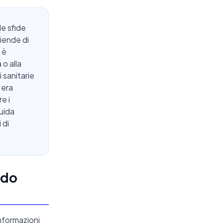
le sfide
ziende di
 è
 o alla
 sanitarie
 era
e i
guida
 di
ndo
informazioni