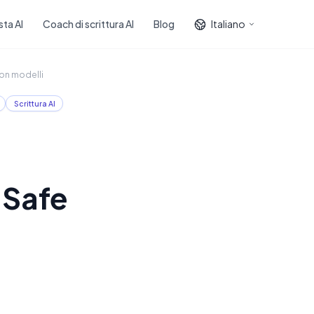
sta AI
Coach di scrittura AI
Blog
Italiano
con modelli
Scrittura AI
-Safe