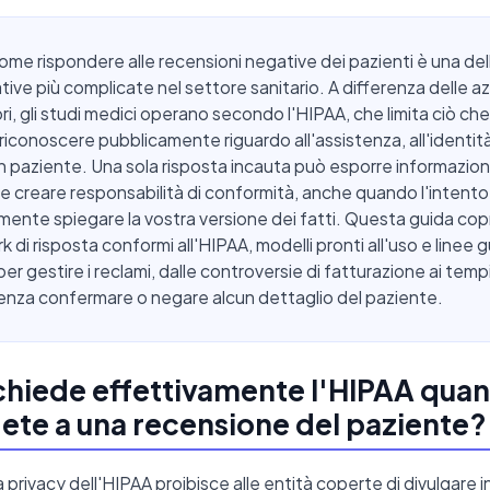
me rispondere alle recensioni negative dei pazienti è una del
ive più complicate nel settore sanitario. A differenza delle a
ori, gli studi medici operano secondo l'HIPAA, che limita ciò che
 riconoscere pubblicamente riguardo all'assistenza, all'identità
 un paziente. Una sola risposta incauta può esporre informazioni
e creare responsabilità di conformità, anche quando l'intento
ente spiegare la vostra versione dei fatti. Questa guida copr
 di risposta conformi all'HIPAA, modelli pronti all'uso e linee 
er gestire i reclami, dalle controversie di fatturazione ai tempi
enza confermare o negare alcun dettaglio del paziente.
chiede effettivamente l'HIPAA qua
ete a una recensione del paziente?
a privacy dell'HIPAA proibisce alle entità coperte di divulgare 