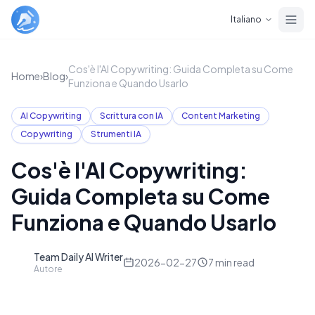
Skip to main content
Italiano
Cos'è l'AI Copywriting: Guida Completa su Come
Home
›
Blog
›
Funziona e Quando Usarlo
AI Copywriting
Scrittura con IA
Content Marketing
Copywriting
Strumenti IA
Cos'è l'AI Copywriting:
Guida Completa su Come
Funziona e Quando Usarlo
Team Daily AI Writer
D
2026-02-27
7
min read
Autore