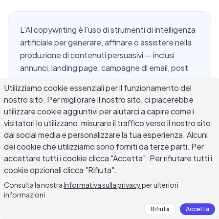
L'AI copywriting è l'uso di strumenti di intelligenza
artificiale per generare, affinare o assistere nella
produzione di contenuti persuasivi — inclusi
annunci, landing page, campagne di email, post
social e descrizioni di prodotti. Quello che una
Utilizziamo cookie essenziali per il funzionamento del
volta era un esperimento di nicchia è diventato
nostro sito. Per migliorare il nostro sito, ci piacerebbe
una parte consolidata di come lavorano i team di
utilizzare cookie aggiuntivi per aiutarci a capire come i
contenuti, i creatori indipendenti e i marketer. La
visitatori lo utilizzano, misurare il traffico verso il nostro sito
tecnologia è migliorata abbastanza velocemente
dai social media e personalizzare la tua esperienza. Alcuni
da permettere ai copy generati dall'IA di passare
dei cookie che utilizziamo sono forniti da terze parti. Per
per scrittura umana in molti contesti, il che pone
accettare tutti i cookie clicca "Accetta". Per rifiutare tutti i
domande pratiche: quando dovresti usarla, come
cookie opzionali clicca "Rifiuta".
dovresti usarla, e cosa fa ancora male?
Consulta la nostra
Informativa sulla privacy
per ulteriori
informazioni
Rifiuta
Accetta