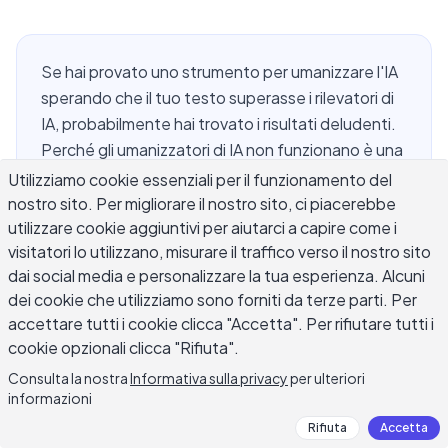
Se hai provato uno strumento per umanizzare l'IA
sperando che il tuo testo superasse i rilevatori di
IA, probabilmente hai trovato i risultati deludenti.
Perché gli umanizzatori di IA non funzionano è una
domanda che sempre più scrittori si pongono
Utilizziamo cookie essenziali per il funzionamento del
dopo aver speso tempo con strumenti che
nostro sito. Per migliorare il nostro sito, ci piacerebbe
utilizzare cookie aggiuntivi per aiutarci a capire come i
storpiano la loro prosa, eliminano il significato e
visitatori lo utilizzano, misurare il traffico verso il nostro sito
vengono comunque bloccati da Turnitin o
dai social media e personalizzare la tua esperienza. Alcuni
GPTZero. Il problema fondamentale è semplice:
dei cookie che utilizziamo sono forniti da terze parti. Per
questi strumenti trattano il sintomo, non la causa.
accettare tutti i cookie clicca "Accetta". Per rifiutare tutti i
La scrittura umana autentica non è solo output
cookie opzionali clicca "Rifiuta".
della macchina riformulato. È plasmata
Consulta la nostra
Informativa sulla privacy
per ulteriori
dall'esperienza, dalla prospettiva e dal pensiero
informazioni
genuino. Questo articolo spiega esattamente
Rifiuta
Accetta
cosa non funziona negli umanizzatori di IA e cosa