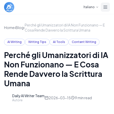
Skip to main content
Italiano
Perché gli Umanizzatori di IA Non Funzionano — E
Home
›
Blog
›
Cosa Rende Davvero la Scrittura Umana
AI Writing
Writing Tips
AI Tools
Content Writing
Perché gli Umanizzatori di IA
Non Funzionano — E Cosa
Rende Davvero la Scrittura
Umana
Daily AI Writer Team
D
2026-03-15
9
min read
Autore