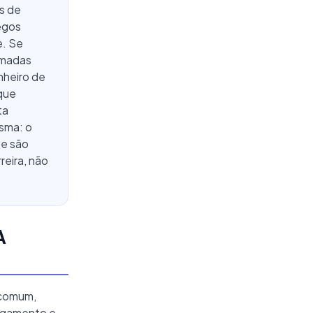
s de
egos
e. Se
amadas
nheiro de
que
ta
sma: o
ue são
reira, não
A
 comum,
ulgamento e