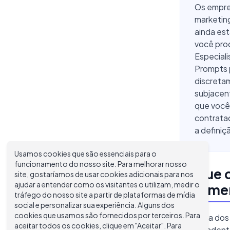
Os empre
marketin
ainda est
você pro
Especial
Prompts 
discreta
subjacen
que você 
contratad
a definiç
Usamos cookies que são essenciais para o
funcionamento do nosso site. Para melhorar nosso
O Que 
site, gostaríamos de usar cookies adicionais para nos
ajudar a entender como os visitantes o utilizam, medir o
Realmen
tráfego do nosso site a partir de plataformas de mídia
social e personalizar sua experiência. Alguns dos
cookies que usamos são fornecidos por terceiros. Para
A maioria do
aceitar todos os cookies, clique em "Aceitar". Para
independente