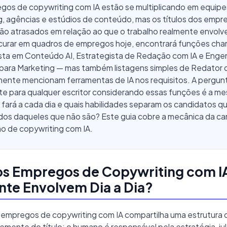
gos de copywriting com IA estão se multiplicando em equipe
g, agências e estúdios de conteúdo, mas os títulos dos empr
ão atrasados em relação ao que o trabalho realmente envolv
curar em quadros de empregos hoje, encontrará funções ch
ista em Conteúdo AI, Estrategista de Redação com IA e Enge
para Marketing — mas também listagens simples de Redator 
mente mencionam ferramentas de IA nos requisitos. A pergun
te para qualquer escritor considerando essas funções é a me
fará a cada dia e quais habilidades separam os candidatos q
os daqueles que não são? Este guia cobre a mecânica da car
ão de copywriting com IA.
os Empregos de Copywriting com I
te Envolvem Dia a Dia?
s empregos de copywriting com IA compartilha uma estrutura
mente do título: o humano é responsável pela estratégia, j