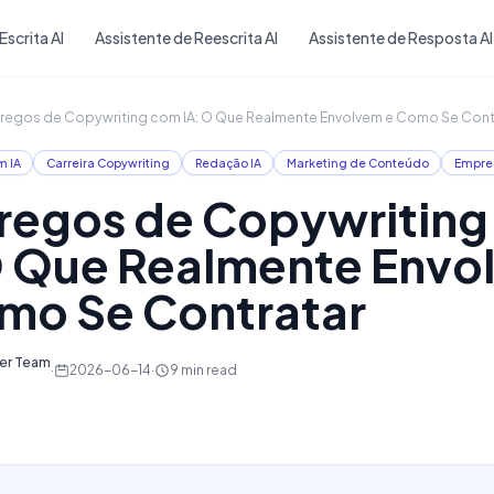
Skip to main content
Escrita AI
Assistente de Reescrita AI
Assistente de Resposta AI
egos de Copywriting com IA: O Que Realmente Envolvem e Como Se Cont
m IA
Carreira Copywriting
Redação IA
Marketing de Conteúdo
Empre
egos de Copywritin
O Que Realmente Envo
mo Se Contratar
ter Team
·
2026-06-14
·
9
min read