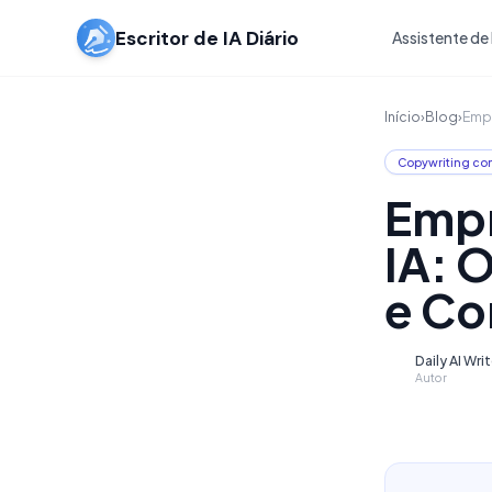
Escritor de IA Diário
Assistente de 
Início
›
Blog
›
Empr
Copywriting co
Empr
IA: 
e Co
Daily AI Wri
D
Autor