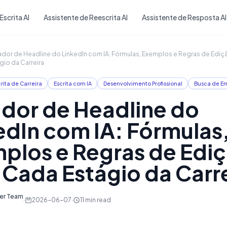
Skip to main content
Escrita AI
Assistente de Reescrita AI
Assistente de Resposta AI
dor de Headline do LinkedIn com IA: Fórmulas, Exemplos e Regras de Ediç
gio da Carreira
rita de Carreira
Escrita com IA
Desenvolvimento Profissional
Busca de E
dor de Headline do
edIn com IA: Fórmulas
plos e Regras de Edi
 Cada Estágio da Carr
ter Team
·
2026-06-07
·
11
min read