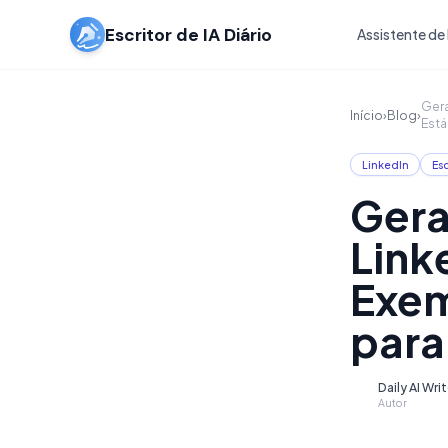
Escritor de IA Diário
Assistente de 
Gera
Início
›
Blog
›
Está
LinkedIn
Esc
Gera
Link
Exem
para
Daily AI Wri
D
Autor