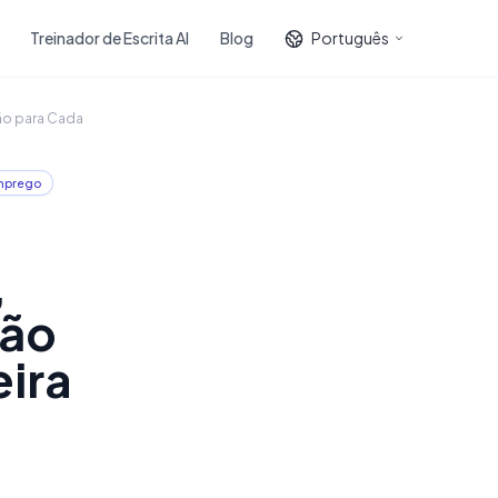
Treinador de Escrita AI
Blog
Português
ão para Cada
mprego
,
ção
eira