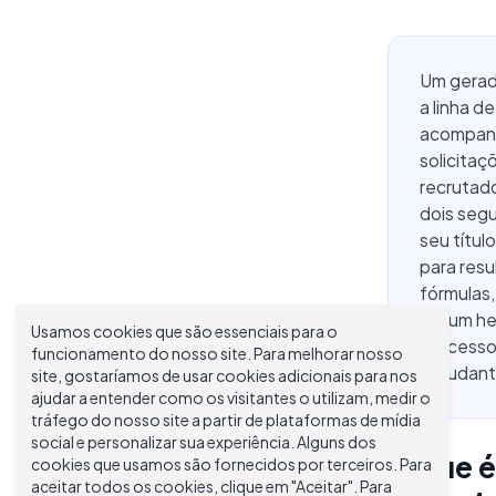
Um gerado
a linha d
acompanh
solicitaç
recrutad
dois segu
seu títul
para resu
fórmulas
em um hea
Usamos cookies que são essenciais para o
processo
funcionamento do nosso site. Para melhorar nosso
estudant
site, gostaríamos de usar cookies adicionais para nos
ajudar a entender como os visitantes o utilizam, medir o
tráfego do nosso site a partir de plataformas de mídia
social e personalizar sua experiência. Alguns dos
O que é
cookies que usamos são fornecidos por terceiros. Para
aceitar todos os cookies, clique em "Aceitar". Para