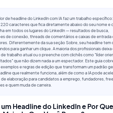
r de headline do LinkedIn com IA faz um trabalho específico
e 220 caracteres que fica diretamente abaixo do seu nome e 
a em todos os lugares do LinkedIn — resultados de busca,
ões de conexão, threads de comentários e caixas de entrada
ores. Diferentemente da sua seção Sobre, seu headline tem 
ndos para ganhar um clique. A maioria dos profissionais deix
o de trabalho atual ou o preenche com clichês como "líder ori
ltados" que não dizem nada a um espectador. Este guia cobr
, exemplos e regras de edição que transformam um padrão ge
dline que realmente funciona, além de como a IA pode acele
 de elaboração para candidatos a emprego, fundadores, free
es e quem muda de carreira.
 um Headline do LinkedIn e Por Qu