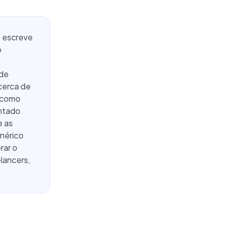
: escreve
o
 de
cerca de
a como
entado
e as
nérico
rar o
lancers,
e