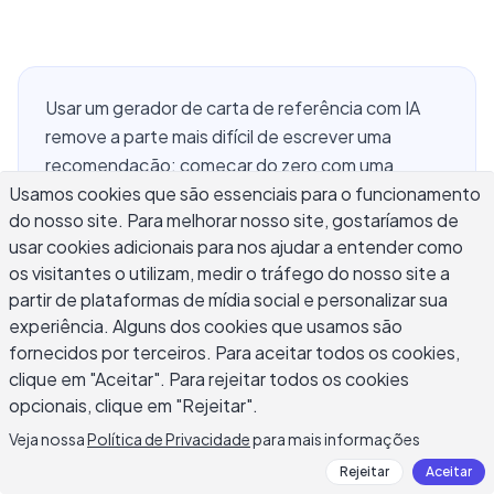
Usar um gerador de carta de referência com IA
remove a parte mais difícil de escrever uma
recomendação: começar do zero com uma
Usamos cookies que são essenciais para o funcionamento
noção vaga do que a carta precisa realizar. Seja
do nosso site. Para melhorar nosso site, gostaríamos de
você um gerente apoiando a busca de emprego
usar cookies adicionais para nos ajudar a entender como
de um ex-funcionário, um professor apoiando a
os visitantes o utilizam, medir o tráfego do nosso site a
candidatura de um aluno para pós-graduação ou
partir de plataformas de mídia social e personalizar sua
um mentor escrevendo uma referência de
experiência. Alguns dos cookies que usamos são
caráter, o gerador lida com a estrutura e a
fornecidos por terceiros. Para aceitar todos os cookies,
linguagem profissional enquanto você fornece as
clique em "Aceitar". Para rejeitar todos os cookies
evidências que dão credibilidade à carta. Este
opcionais, clique em "Rejeitar".
guia cobre as entradas específicas que produzem
Veja nossa
Política de Privacidade
para mais informações
uma saída forte de IA, como o processo de
Rejeitar
Aceitar
geração difere entre cartas profissionais,