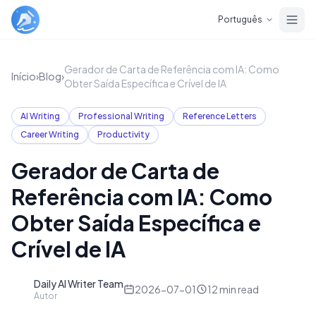
Skip to main content
Português
Gerador de Carta de Referência com IA: Como
Início
›
Blog
›
Obter Saída Específica e Crível de IA
AI Writing
Professional Writing
Reference Letters
Career Writing
Productivity
Gerador de Carta de
Referência com IA: Como
Obter Saída Específica e
Crível de IA
Daily AI Writer Team
D
2026-07-01
12
min read
Autor