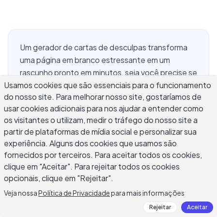
Um gerador de cartas de desculpas transforma
uma página em branco estressante em um
rascunho pronto em minutos, seja você precise se
Usamos cookies que são essenciais para o funcionamento
desculpar com um amigo próximo, um gerente, um
do nosso site. Para melhorar nosso site, gostaríamos de
cliente ou um parceiro comercial por escrito.
usar cookies adicionais para nos ajudar a entender como
Acertar o tom importa mais aqui do que em quase
os visitantes o utilizam, medir o tráfego do nosso site a
qualquer outro tipo de escrita: muito rígido e a
partir de plataformas de mídia social e personalizar sua
desculpa parece oca, muito casual e pode
experiência. Alguns dos cookies que usamos são
parecer que você não está levando a situação a
fornecidos por terceiros. Para aceitar todos os cookies,
sério. Este guia cobre como um gerador de cartas
clique em "Aceitar". Para rejeitar todos os cookies
de desculpas funciona, como escrever uma carta
opcionais, clique em "Rejeitar".
de desculpas que soe sincera em vez de
Veja nossa
Política de Privacidade
para mais informações
roteirizada, e como a abordagem muda em
Rejeitar
Aceitar
situações pessoais, profissionais, com clientes e