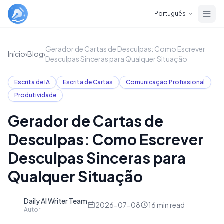
Skip to main content
Português
Gerador de Cartas de Desculpas: Como Escrever
Início
›
Blog
›
Desculpas Sinceras para Qualquer Situação
Escrita de IA
Escrita de Cartas
Comunicação Profissional
Produtividade
Gerador de Cartas de
Desculpas: Como Escrever
Desculpas Sinceras para
Qualquer Situação
Daily AI Writer Team
D
2026-07-08
16
min read
Autor