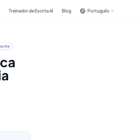
Treinador de Escrita AI
Blog
Português
scrita
ica
ia