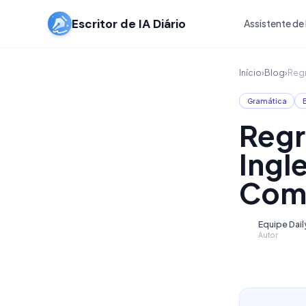
Escritor de IA Diário
Assistente de 
Início
›
Blog
›
Regr
Gramática
E
Regr
Ingl
Com
Equipe Daily
D
Autor