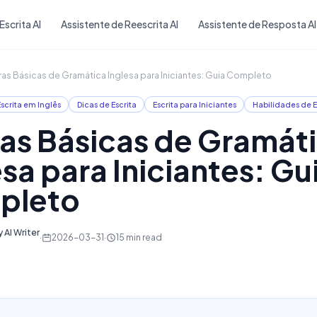
Skip to main content
Escrita AI
Assistente de Reescrita AI
Assistente de Resposta AI
as Básicas de Gramática Inglesa para Iniciantes: Guia Completo
scrita em Inglês
Dicas de Escrita
Escrita para Iniciantes
Habilidades de E
as Básicas de Gramát
esa para Iniciantes: Gu
pleto
 AI Writer
·
2026-03-31
·
15
min read