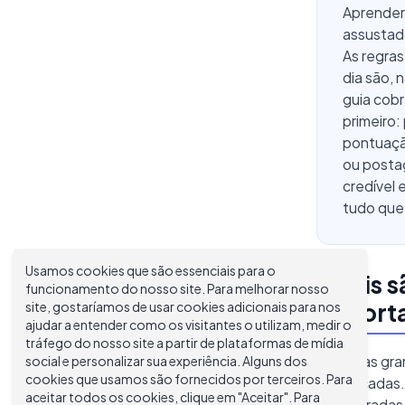
Aprender 
assustado
As regras
dia são, 
guia cobr
primeiro:
pontuação
ou postag
credível 
tudo que
Usamos cookies que são essenciais para o
Quais s
funcionamento do nosso site. Para melhorar nosso
importa
site, gostaríamos de usar cookies adicionais para nos
ajudar a entender como os visitantes o utilizam, medir o
tráfego do nosso site a partir de plataformas de mídia
As regras gra
social e personalizar sua experiência. Alguns dos
cookies que usamos são fornecidos por terceiros. Para
complicadas.
aceitar todos os cookies, clique em "Aceitar". Para
estruturadas