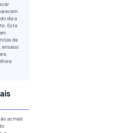
ecer
 parecem.
do dia a
te. Este
sam
ências de
, ensaios
ara,
elhora
ais
são as mais
ão
, a