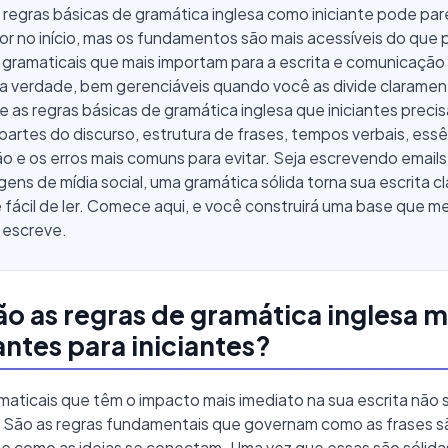
regras básicas de gramática inglesa como iniciante pode par
r no início, mas os fundamentos são mais acessíveis do que
 gramaticais que mais importam para a escrita e comunicação 
na verdade, bem gerenciáveis quando você as divide claramen
e as regras básicas de gramática inglesa que iniciantes preci
 partes do discurso, estrutura de frases, tempos verbais, ess
 e os erros mais comuns para evitar. Seja escrevendo emails
ens de mídia social, uma gramática sólida torna sua escrita cl
e fácil de ler. Comece aqui, e você construirá uma base que m
 escreve.
ão as regras de gramática inglesa m
ntes para iniciantes?
maticais que têm o impacto mais imediato na sua escrita não 
 São as regras fundamentais que governam como as frases s
 e como as ideias se conectam. Uma vez que essas são sólidas