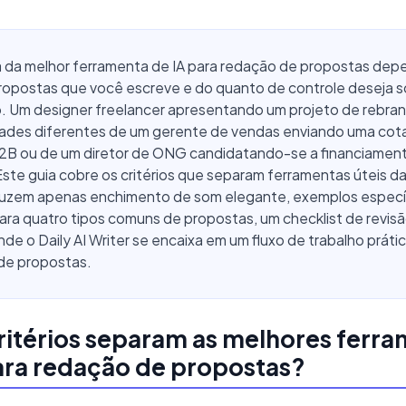
a da melhor ferramenta de IA para redação de propostas de
propostas que você escreve e do quanto de controle deseja s
o. Um designer freelancer apresentando um projeto de rebra
ades diferentes de um gerente de vendas enviando uma cot
B2B ou de um diretor de ONG candidatando-se a financiamen
Este guia cobre os critérios que separam ferramentas úteis d
uzem apenas enchimento de som elegante, exemplos especí
ra quatro tipos comuns de propostas, um checklist de revisã
nde o Daily AI Writer se encaixa em um fluxo de trabalho práti
de propostas.
ritérios separam as melhores ferr
ara redação de propostas?