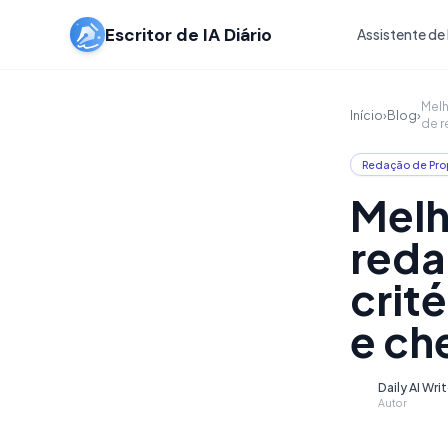
Escritor de IA Diário
Assistente de 
Melh
Início
›
Blog
›
de r
Redação de Pro
Melh
reda
crit
e ch
Daily AI Wri
D
Autor