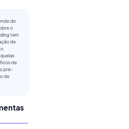
pende do
obre o
nding tem
ação de
to
aquelas
ficos de
o pré-
co de
amentas