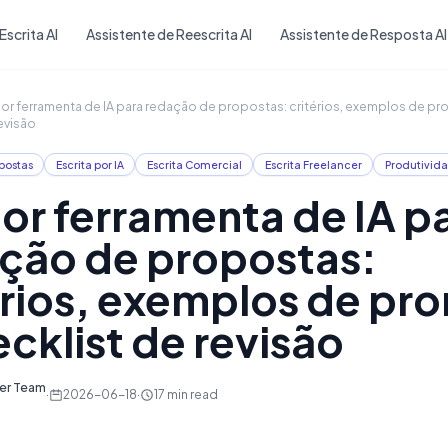
Skip to main content
Escrita AI
Assistente de Reescrita AI
Assistente de Resposta AI
or ferramenta de IA para redação de propostas: critérios, exemplos de pr
evisão
postas
Escrita por IA
Escrita Comercial
Escrita Freelancer
Produtivid
or ferramenta de IA p
ção de propostas:
érios, exemplos de pr
ecklist de revisão
ter Team
·
2026-06-18
·
17
min read