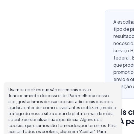
A escolh
tipo de 
resultad
necessid
serviço 
federal. 
que prod
prompt pa
envio e o
redação 
Usamos cookies que são essenciais para o
funcionamento do nosso site. Para melhorar nosso
site, gostaríamos de usar cookies adicionais para nos
ajudar a entender como os visitantes o utilizam, medir o
Quais c
tráfego do nosso site a partir de plataformas de mídia
de IA p
social e personalizar sua experiência. Alguns dos
cookies que usamos são fornecidos por terceiros. Para
aceitar todos os cookies, clique em "Aceitar". Para