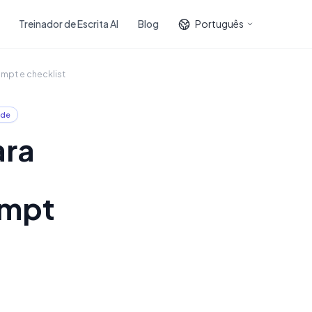
Treinador de Escrita AI
Blog
Português
ompt e checklist
ade
ara
ompt