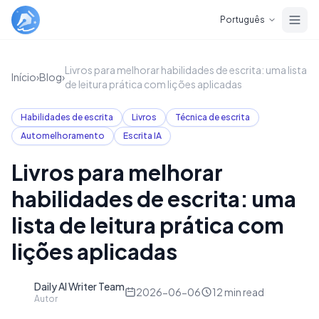
Skip to main content
Português
Livros para melhorar habilidades de escrita: uma lista
Início
›
Blog
›
de leitura prática com lições aplicadas
Habilidades de escrita
Livros
Técnica de escrita
Automelhoramento
Escrita IA
Livros para melhorar
habilidades de escrita: uma
lista de leitura prática com
lições aplicadas
Daily AI Writer Team
D
2026-06-06
12
min read
Autor