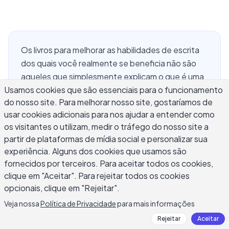
Os livros para melhorar as habilidades de escrita
dos quais você realmente se beneficia não são
aqueles que simplesmente explicam o que é uma
Usamos cookies que são essenciais para o funcionamento
boa escrita; são aqueles que mostram como
do nosso site. Para melhorar nosso site, gostaríamos de
produzi-la. Esta lista cobre os títulos mais
usar cookies adicionais para nos ajudar a entender como
práticos em diferentes contextos de escrita:
os visitantes o utilizam, medir o tráfego do nosso site a
construção de frases, estrutura narrativa, escrita
partir de plataformas de mídia social e personalizar sua
comercial e não-ficção criativa. Para cada livro, o
experiência. Alguns dos cookies que usamos são
foco é em quais técnicas específicas se aplicam
fornecidos por terceiros. Para aceitar todos os cookies,
diretamente ao seu trabalho diário e como
clique em "Aceitar". Para rejeitar todos os cookies
ferramentas como Daily AI Writer ajudam você a
opcionais, clique em "Rejeitar".
implementar essas técnicas sem esperar
Veja nossa
Política de Privacidade
para mais informações
semanas para que as lições sejam absorvidas.
Rejeitar
Aceitar