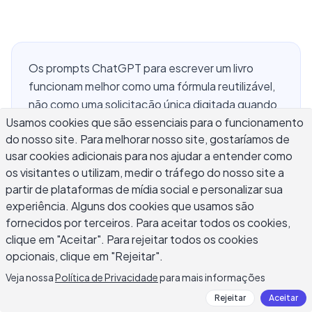
Os prompts ChatGPT para escrever um livro
funcionam melhor como uma fórmula reutilizável,
não como uma solicitação única digitada quando
Usamos cookies que são essenciais para o funcionamento
você fica preso. O prompt certo muda
do nosso site. Para melhorar nosso site, gostaríamos de
dependendo se você está estruturando uma
usar cookies adicionais para nos ajudar a entender como
trama, rascunhando um capítulo ou aprimorando
os visitantes o utilizam, medir o tráfego do nosso site a
um parágrafo que soa plano. Este guia coleta
partir de plataformas de mídia social e personalizar sua
modelos de prompts testados para cada estágio
experiência. Alguns dos cookies que usamos são
de um projeto de livro: desenvolvimento de
fornecidos por terceiros. Para aceitar todos os cookies,
premissa, estrutura de capítulo, cenas de primeiro
clique em "Aceitar". Para rejeitar todos os cookies
rascunho, diálogo, revisão estrutural e edição de
opcionais, clique em "Rejeitar".
linha. Cada prompt inclui a redação específica
Veja nossa
Política de Privacidade
para mais informações
que faz o ChatGPT produzir algo utilizável em vez
Rejeitar
Aceitar
de preenchimento genérico, além de notas sobre