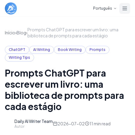
Skip to main content
Português
Prompts ChatGPT para escrever um livro: uma
Início
›
Blog
›
biblioteca de prompts para cada estágio
ChatGPT
AI Writing
Book Writing
Prompts
Writing Tips
Prompts ChatGPT para
escrever um livro: uma
biblioteca de prompts para
cada estágio
Daily AI Writer Team
D
2026-07-02
11
min read
Autor