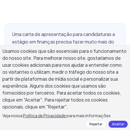
Uma carta de apresentação para candidaturas a
estágio em finanças precisa fazer muito mais do
que repetir seu currículo. Os recrutadores já veem
Usamos cookies que são essenciais para o funcionamento
sua formação, GPA, cursos e clubes. A carta deve
do nosso site. Para melhorar nosso site, gostaríamos de
explicar por que esse cargo se adequa aos seus
usar cookies adicionais para nos ajudar a entender como
os visitantes o utilizam, medir o tráfego do nosso site a
interesses, mostrar evidências de que você
partir de plataformas de mídia social e personalizar sua
entende o trabalho e conectar sua experiência às
experiência. Alguns dos cookies que usamos são
necessidades da equipe. Isso pode ser difícil
fornecidos por terceiros. Para aceitar todos os cookies,
quando você ainda é um estudante e não tem
clique em "Aceitar". Para rejeitar todos os cookies
anos de experiência em finanças. Este guia
opcionais, clique em "Rejeitar".
mostra como escrever uma carta de
Veja nossa
Política de Privacidade
para mais informações
apresentação focada para estágio em finanças
com uma estrutura prática, exemplos e dicas de
Rejeitar
Aceitar