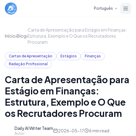
Skip to main content
Português
Carta de Apresentação para Estágio em Finanças:
Início
›
Blog
›
Estrutura, Exemplo e O Que os Recrutadores
Procuram
Cartas de Apresentação
Estágios
Finanças
Redação Profissional
Carta de Apresentação para
Estágio em Finanças:
Estrutura, Exemplo e O Que
os Recrutadores Procuram
Daily AI Writer Team
D
2026-05-17
6
min read
Autor