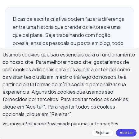
Dicas de escrita criativa podem fazer a diferença
entre uma história que prende os leitores e uma
que cai plana. Seja trabalhando com ficção,
poesia, ensaios pessoais ou posts em blog, todo
escritor enfrenta um bloqueio em algum ponto. A
Usamos cookies que são essenciais para o funcionamento
boa notícia é que a escrita criativa forte é uma
do nosso site. Para melhorar nosso site, gostaríamos de
habilidade que você pode desenvolver com
usar cookies adicionais para nos ajudar a entender como
prática deliberada. Este guia cobre 12 técnicas
os visitantes o utilizam, medir o tráfego do nosso site a
práticas usadas por autores publicados e
partir de plataformas de mídia social e personalizar sua
escritores comuns, desde gerar ideias vívidas
experiência. Alguns dos cookies que usamos são
fornecidos por terceiros. Para aceitar todos os cookies,
para histórias até encontrar sua voz autêntica.
clique em "Aceitar". Para rejeitar todos os cookies
Aplique estas dicas de escrita criativa
opcionais, clique em "Rejeitar".
consistentemente e você verá uma melhora real
em seu trabalho.
Veja nossa
Política de Privacidade
para mais informações
Rejeitar
Aceitar