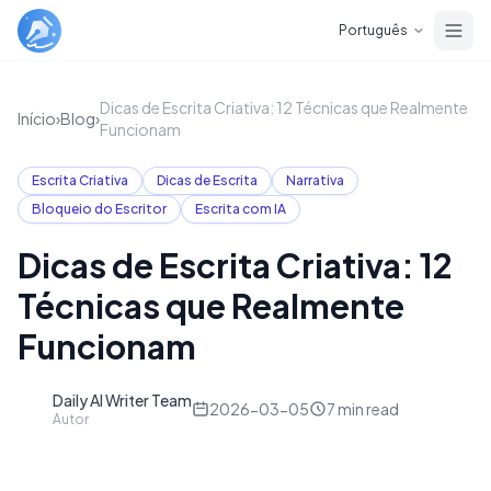
Skip to main content
Português
Dicas de Escrita Criativa: 12 Técnicas que Realmente
Início
›
Blog
›
Funcionam
Escrita Criativa
Dicas de Escrita
Narrativa
Bloqueio do Escritor
Escrita com IA
Dicas de Escrita Criativa: 12
Técnicas que Realmente
Funcionam
Daily AI Writer Team
D
2026-03-05
7
min read
Autor