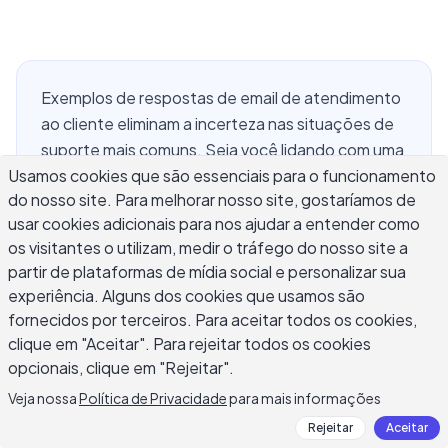
Exemplos de respostas de email de atendimento
ao cliente eliminam a incerteza nas situações de
suporte mais comuns. Seja você lidando com uma
Usamos cookies que são essenciais para o funcionamento
disputa de cobrança, um envio atrasado, um item
do nosso site. Para melhorar nosso site, gostaríamos de
danificado ou um cliente irritado que chegou ao
usar cookies adicionais para nos ajudar a entender como
limite, ter uma estrutura de email testada pronta
os visitantes o utilizam, medir o tráfego do nosso site a
economiza tempo e previne erros de tom
partir de plataformas de mídia social e personalizar sua
custosos. Este guia reúne modelos de resposta
experiência. Alguns dos cookies que usamos são
práticos para os cenários que sua equipe de
fornecidos por terceiros. Para aceitar todos os cookies,
suporte encontra com mais frequência:
clique em "Aceitar". Para rejeitar todos os cookies
respostas a reclamações, reconhecimentos de
opcionais, clique em "Rejeitar".
reembolso, notificações de atraso, mensagens
Veja nossa
Política de Privacidade
para mais informações
de escalação e emails de acompanhamento após
Rejeitar
Aceitar
uma resolução. Cada exemplo inclui a linha de