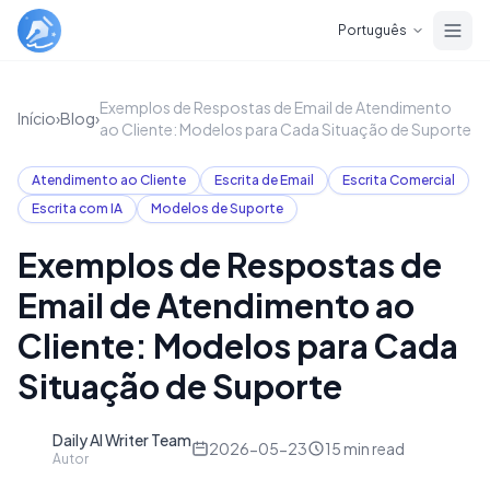
Skip to main content
Português
Exemplos de Respostas de Email de Atendimento
Início
›
Blog
›
ao Cliente: Modelos para Cada Situação de Suporte
Atendimento ao Cliente
Escrita de Email
Escrita Comercial
Escrita com IA
Modelos de Suporte
Exemplos de Respostas de
Email de Atendimento ao
Cliente: Modelos para Cada
Situação de Suporte
Daily AI Writer Team
D
2026-05-23
15
min read
Autor