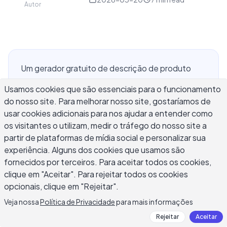
Autor
Um gerador gratuito de descrição de produto
com IA pode reduzir drasticamente seu tempo de
Usamos cookies que são essenciais para o funcionamento
escrita, seja você listando um único item no Etsy
do nosso site. Para melhorar nosso site, gostaríamos de
ou gerenciando um catálogo de milhares no
usar cookies adicionais para nos ajudar a entender como
Shopify. Essas ferramentas usam modelos de
os visitantes o utilizam, medir o tráfego do nosso site a
linguagem para transformar seus detalhes de
partir de plataformas de mídia social e personalizar sua
produto em cópias marketing convincentes
experiência. Alguns dos cookies que usamos são
baseadas em suas características, preferências
fornecidos por terceiros. Para aceitar todos os cookies,
de tom e público-alvo. O desafio está em saber
clique em "Aceitar". Para rejeitar todos os cookies
opcionais, clique em "Rejeitar".
quais ferramentas gratuitas são realmente úteis
versus aquelas que produzem texto genérico.
Veja nossa
Política de Privacidade
para mais informações
Este guia compara as melhores opções
Rejeitar
Aceitar
disponíveis hoje, explica o que realmente faz uma