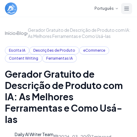
Skip to main content
Português
Gerador Gratuito de Descrição de Produto com IA:
Início
›
Blog
›
As Melhores Ferramentas e Como Usá-las
Escrita IA
Descrições de Produto
eCommerce
Content Writing
Ferramentas IA
Gerador Gratuito de
Descrição de Produto com
IA: As Melhores
Ferramentas e Como Usá-
las
Daily AI Writer Team
D
2026-03-20
7
min read