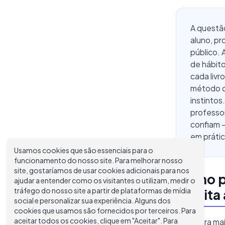
A questão
aluno, pr
público.
de hábito
cada livr
método cl
instintos
professor
confiam 
em prátic
Usamos cookies que são essenciais para o
funcionamento do nosso site. Para melhorar nosso
site, gostaríamos de usar cookies adicionais para nos
Como p
ajudar a entender como os visitantes o utilizam, medir o
tráfego do nosso site a partir de plataformas de mídia
escrita
social e personalizar sua experiência. Alguns dos
cookies que usamos são fornecidos por terceiros. Para
aceitar todos os cookies, clique em "Aceitar". Para
A maneira mai