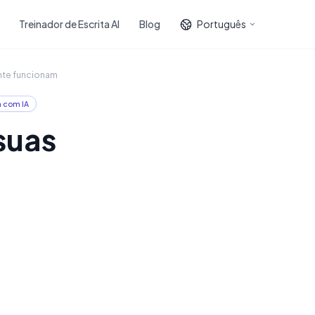
Treinador de Escrita AI
Blog
Português
nte funcionam
a com IA
suas