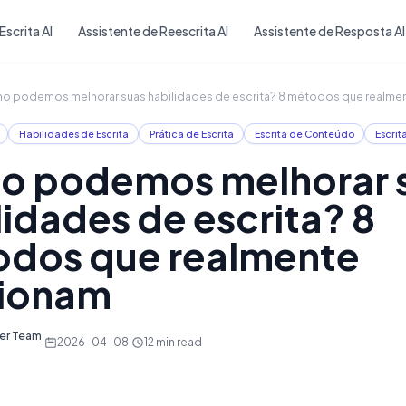
Skip to main content
Escrita AI
Assistente de Reescrita AI
Assistente de Resposta AI
 podemos melhorar suas habilidades de escrita? 8 métodos que realme
Habilidades de Escrita
Prática de Escrita
Escrita de Conteúdo
Escrit
 podemos melhorar 
lidades de escrita? 8
dos que realmente
cionam
ter Team
·
2026-04-08
·
12
min read