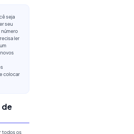
cê seja
er seu
o número
ecisa ler
 um
r novos
es
e colocar
 de
r todos os