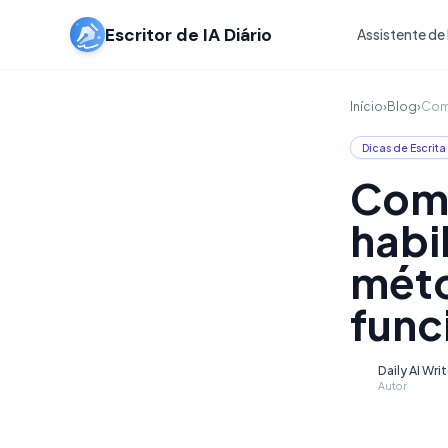
Escritor de IA Diário
Assistente de 
Início
›
Blog
›
Como
Dicas de Escrita
Como
habi
méto
fun
Daily AI Wri
D
Autor