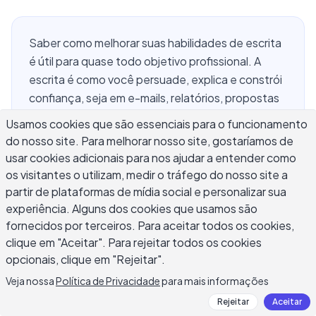
Saber como melhorar suas habilidades de escrita
é útil para quase todo objetivo profissional. A
escrita é como você persuade, explica e constrói
confiança, seja em e-mails, relatórios, propostas
ou qualquer outro formato que transmita seu
Usamos cookies que são essenciais para o funcionamento
pensamento a outras pessoas. O desafio é que a
do nosso site. Para melhorar nosso site, gostaríamos de
maioria das pessoas nunca recebe instrução
usar cookies adicionais para nos ajudar a entender como
explícita sobre como melhorar depois da escola.
os visitantes o utilizam, medir o tráfego do nosso site a
Elas escrevem muito, mas repetição sozinha não
partir de plataformas de mídia social e personalizar sua
produz melhoria. Melhorar na escrita requer
experiência. Alguns dos cookies que usamos são
fornecidos por terceiros. Para aceitar todos os cookies,
entender o que funciona na escrita, praticar
clique em "Aceitar". Para rejeitar todos os cookies
deliberadamente e receber feedback que
opcionais, clique em "Rejeitar".
conecta seu desempenho atual ao seu objetivo.
Este guia cobre os métodos que realmente
Veja nossa
Política de Privacidade
para mais informações
fazem diferença.
Rejeitar
Aceitar