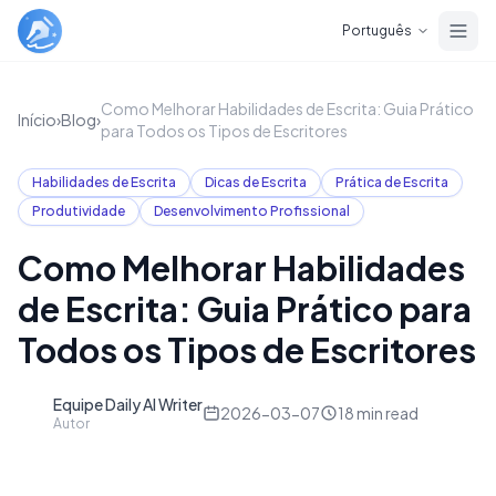
Skip to main content
Português
Como Melhorar Habilidades de Escrita: Guia Prático
Início
›
Blog
›
para Todos os Tipos de Escritores
Habilidades de Escrita
Dicas de Escrita
Prática de Escrita
Produtividade
Desenvolvimento Profissional
Como Melhorar Habilidades
de Escrita: Guia Prático para
Todos os Tipos de Escritores
Equipe Daily AI Writer
D
2026-03-07
18
min read
Autor