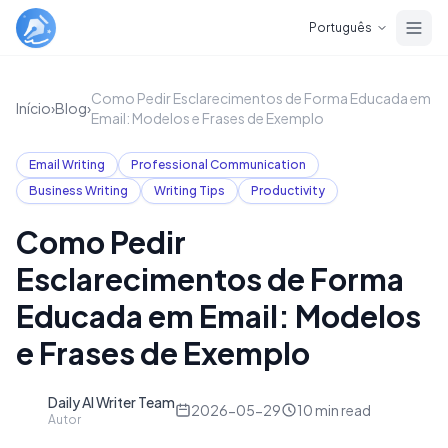
Skip to main content
Português
Como Pedir Esclarecimentos de Forma Educada em
Início
›
Blog
›
Email: Modelos e Frases de Exemplo
Email Writing
Professional Communication
Business Writing
Writing Tips
Productivity
Como Pedir
Esclarecimentos de Forma
Educada em Email: Modelos
e Frases de Exemplo
Daily AI Writer Team
D
2026-05-29
10
min read
Autor