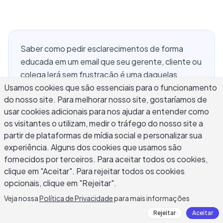
Saber como pedir esclarecimentos de forma
educada em um email que seu gerente, cliente ou
colega lerá sem frustração é uma daquelas
Usamos cookies que são essenciais para o funcionamento
habilidades profissionais que raramente é
do nosso site. Para melhorar nosso site, gostaríamos de
ensinada diretamente. Você a desenvolve
usar cookies adicionais para nos ajudar a entender como
através de tentativa e erro, ou continua fazendo
os visitantes o utilizam, medir o tráfego do nosso site a
suposições e lidando com o retrabalhamento que
partir de plataformas de mídia social e personalizar sua
se segue. De acordo com um estudo da
experiência. Alguns dos cookies que usamos são
Salesforce, 86% dos funcionários citam a má
fornecidos por terceiros. Para aceitar todos os cookies,
comunicação como a principal causa de falhas no
clique em "Aceitar". Para rejeitar todos os cookies
local de trabalho — e as instruções vagas são um
opcionais, clique em "Rejeitar".
contribuidor importante. Um email de
Veja nossa
Política de Privacidade
para mais informações
esclarecimento bem pensado, formulado
Rejeitar
Aceitar
corretamente, sinaliza profissionalismo e minúcia