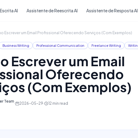
Skip to main content
Escrita AI
Assistente de Reescrita AI
Assistente de Resposta AI
 Escrever um Email Profissional Oferecendo Serviços (Com Exemplos)
Business Writing
Professional Communication
Freelance Writing
Writin
 Escrever um Email
issional Oferecendo
iços (Com Exemplos)
ter Team
·
2026-05-29
·
12
min read