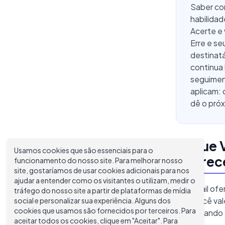
Saber co
habilidad
Acerte e 
Erre e se
destinatá
continua 
seguimen
aplicam: 
dê o próx
O Que V
Usamos cookies que são essenciais para o
Oferec
funcionamento do nosso site. Para melhorar nosso
site, gostaríamos de usar cookies adicionais para nos
ajudar a entender como os visitantes o utilizam, medir o
Um email ofe
tráfego do nosso site a partir de plataformas de mídia
com você val
social e personalizar sua experiência. Alguns dos
cookies que usamos são fornecidos por terceiros. Para
funcionando 
aceitar todos os cookies, clique em "Aceitar". Para