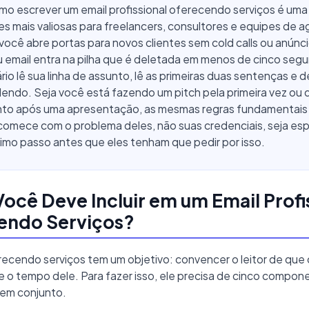
mo escrever um email profissional oferecendo serviços é uma
es mais valiosas para freelancers, consultores e equipes de a
você abre portas para novos clientes sem cold calls ou anúnci
u email entra na pilha que é deletada em menos de cinco seg
rio lê sua linha de assunto, lê as primeiras duas sentenças e 
lendo. Seja você está fazendo um pitch pela primeira vez ou
to após uma apresentação, as mesmas regras fundamentais
comece com o problema deles, não suas credenciais, seja esp
imo passo antes que eles tenham que pedir por isso.
ocê Deve Incluir em um Email Profi
endo Serviços?
recendo serviços tem um objetivo: convencer o leitor de que
e o tempo dele. Para fazer isso, ele precisa de cinco compon
em conjunto.