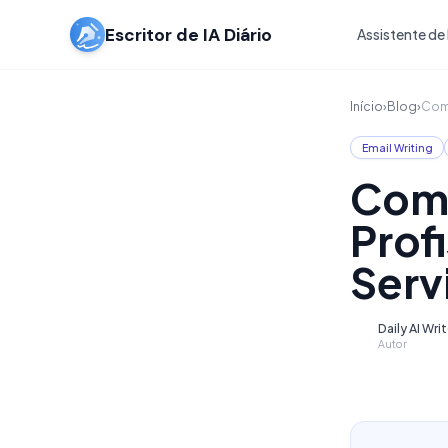
Escritor de IA Diário
Assistente de 
Início
›
Blog
›
Como
Email Writing
Como
Prof
Serv
Daily AI Wri
D
Autor