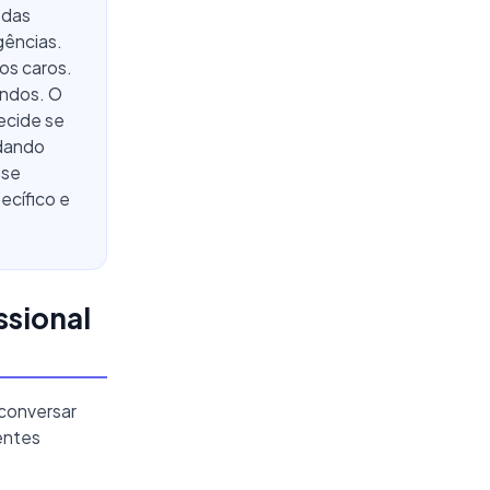
 das
gências.
os caros.
undos. O
decide se
 dando
 se
ecífico e
ssional
 conversar
entes