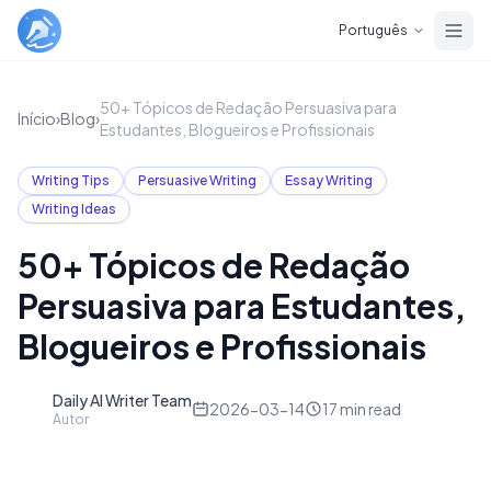
Skip to main content
Português
50+ Tópicos de Redação Persuasiva para
Início
›
Blog
›
Estudantes, Blogueiros e Profissionais
Writing Tips
Persuasive Writing
Essay Writing
Writing Ideas
50+ Tópicos de Redação
Persuasiva para Estudantes,
Blogueiros e Profissionais
Daily AI Writer Team
D
2026-03-14
17
min read
Autor