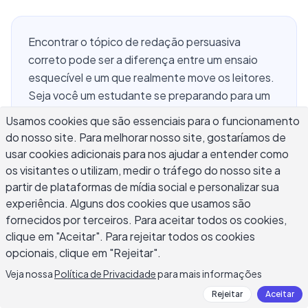
Encontrar o tópico de redação persuasiva
correto pode ser a diferença entre um ensaio
esquecível e um que realmente move os leitores.
Seja você um estudante se preparando para um
exame, um blogueiro construindo um público, ou
Usamos cookies que são essenciais para o funcionamento
um profissional fazendo um argumento comercial,
do nosso site. Para melhorar nosso site, gostaríamos de
o tópico que você escolhe determina o quão
usar cookies adicionais para nos ajudar a entender como
engajados seus leitores estarão e o quão forte
os visitantes o utilizam, medir o tráfego do nosso site a
seu argumento pode realmente se tornar. Este
partir de plataformas de mídia social e personalizar sua
guia cobre mais de 50 tópicos de redação
experiência. Alguns dos cookies que usamos são
fornecidos por terceiros. Para aceitar todos os cookies,
persuasiva em educação, tecnologia, questões
clique em "Aceitar". Para rejeitar todos os cookies
sociais, ética e política pública, além de conselhos
opcionais, clique em "Rejeitar".
práticos sobre como avaliar, refinar e desenvolver
qualquer tópico em uma peça de redação
Veja nossa
Política de Privacidade
para mais informações
convincente.
Rejeitar
Aceitar