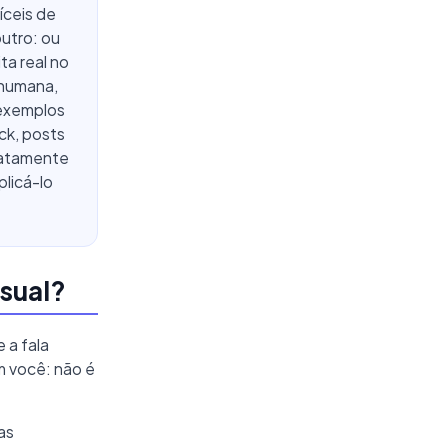
íceis de
outro: ou
ta real no
 humana,
 exemplos
ack, posts
xatamente
plicá-lo
asual?
e a fala
m você: não é
as