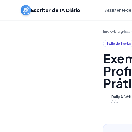
Escritor de IA Diário
Assistente de 
Início
›
Blog
›
Exem
Estilo de Escrita
Exem
Prof
Prát
Daily AI Wri
D
Autor