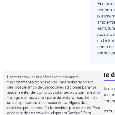
Exemplos 
encontrar
puramente
ambiente 
estrutura
reais de 
no Linke
como esse
em sua pr
O que é
Usamos cookies que são essenciais para o
funcionamento do nosso site. Para melhorar nosso
site, gostaríamos de usar cookies adicionais para nos
Um estilo de e
ajudar a entender como os visitantes o utilizam, medir o
conversacion
tráfego do nosso site a partir de plataformas de mídia
um memorando
social e personalizar sua experiência. Alguns dos
cookies que usamos são fornecidos por terceiros. Para
Frases cur
aceitar todos os cookies, clique em "Aceitar". Para