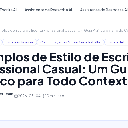
Skip to main content
Escrita AI
Assistente de Reescrita AI
Assistente de Resposta AI
plos de Estilo de Escrita Profissional Casual: Um Guia Prático para Todo 
Escrita Profissional
Comunicação no Ambiente de Trabalho
Escrita de E-
plos de Estilo de Escr
issional Casual: Um Gu
ico para Todo Contex
ter Team
·
2026-03-04
·
10
min read