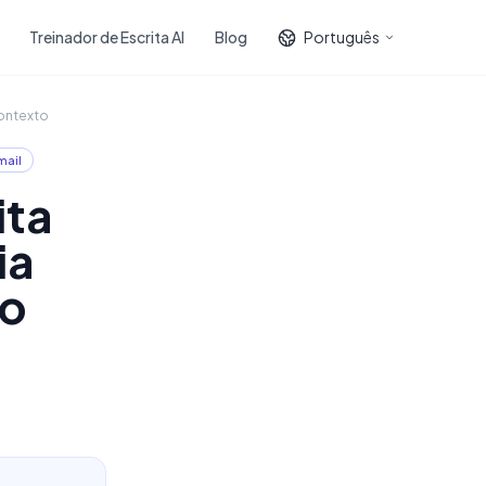
Treinador de Escrita AI
Blog
Português
Contexto
mail
ita
ia
to