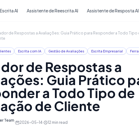
Skip to main content
Escrita AI
Assistente de Reescrita AI
Assistente de Resposta AI
dor de Respostas a Avaliações: Guia Prático para Responder a Todo Tipo 
nte
lientes
Escrita com IA
Gestão de Avaliações
Escrita Empresarial
Ferra
dor de Respostas a
iações: Guia Prático p
onder a Todo Tipo de
iação de Cliente
ter Team
·
2026-05-14
·
12
min read