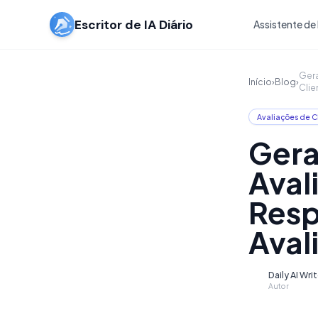
Escritor de IA Diário
Assistente de 
Gera
Início
›
Blog
›
Clie
Avaliações de C
Gera
Aval
Resp
Aval
Daily AI Wri
D
Autor