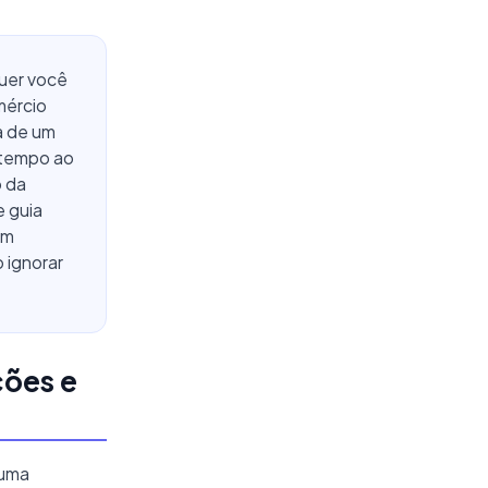
Quer você
mércio
a de um
 tempo ao
o da
e guia
om
 ignorar
ções e
 uma