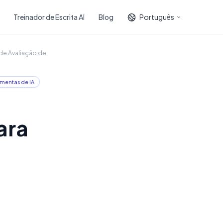
Treinador de Escrita AI
Blog
Português
de Avaliação de
mentas de IA
ara