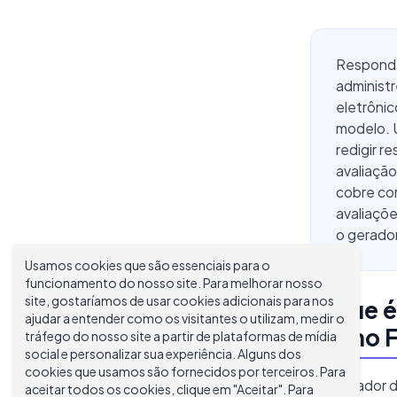
Responde
administ
eletrônic
modelo. 
redigir 
avaliação
cobre com
avaliaçõe
o gerador
Usamos cookies que são essenciais para o
funcionamento do nosso site. Para melhorar nosso
site, gostaríamos de usar cookies adicionais para nos
O que é
ajudar a entender como os visitantes o utilizam, medir o
Como F
tráfego do nosso site a partir de plataformas de mídia
social e personalizar sua experiência. Alguns dos
cookies que usamos são fornecidos por terceiros. Para
Um gerador d
aceitar todos os cookies, clique em "Aceitar". Para