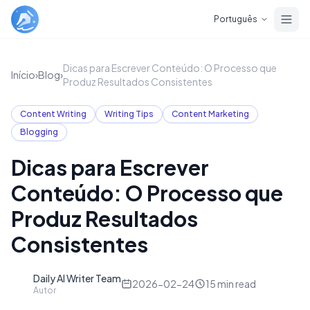
Skip to main content
Português
Dicas para Escrever Conteúdo: O Processo que
Início
›
Blog
›
Produz Resultados Consistentes
Content Writing
Writing Tips
Content Marketing
Blogging
Dicas para Escrever
Conteúdo: O Processo que
Produz Resultados
Consistentes
Daily AI Writer Team
D
2026-02-24
15
min read
Autor