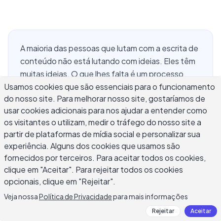
A maioria das pessoas que lutam com a escrita de
conteúdo não está lutando com ideias. Eles têm
muitas ideias. O que lhes falta é um processo
Usamos cookies que são essenciais para o funcionamento
confiável: um conjunto de dicas em que os
do nosso site. Para melhorar nosso site, gostaríamos de
profissionais de marketing de conteúdo confiam,
usar cookies adicionais para nos ajudar a entender como
desde a página em branco até a publicação. A
os visitantes o utilizam, medir o tráfego do nosso site a
escrita de conteúdo é um ofício com um fluxo de
partir de plataformas de mídia social e personalizar sua
trabalho aprendível. As técnicas que os
experiência. Alguns dos cookies que usamos são
profissionais de marketing de conteúdo usam
fornecidos por terceiros. Para aceitar todos os cookies,
para produzir consistentemente blog posts,
clique em "Aceitar". Para rejeitar todos os cookies
páginas de destino e boletins informativos de alta
opcionais, clique em "Rejeitar".
qualidade não são segredos. São etapas
Veja nossa
Política de Privacidade
para mais informações
repetíveis que produzem trabalho forte quando
Rejeitar
Aceitar
aplicadas e trabalho fraco quando ignoradas.