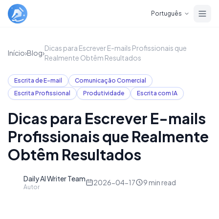
Skip to main content
Português
Dicas para Escrever E-mails Profissionais que
Início
›
Blog
›
Realmente Obtêm Resultados
Escrita de E-mail
Comunicação Comercial
Escrita Profissional
Produtividade
Escrita com IA
Dicas para Escrever E-mails
Profissionais que Realmente
Obtêm Resultados
Daily AI Writer Team
D
2026-04-17
9
min read
Autor