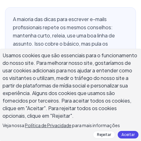
A maioria das dicas para escrever e-mails
profissionais repete os mesmos conselhos:
mantenha curto, releia, use uma boa linha de
assunto. Isso cobre o básico, mas pula os
desafios reais. O que você escreve quando
Usamos cookies que são essenciais para o funcionamento
precisa questionar um prazo sem parecer difícil?
do nosso site. Para melhorar nosso site, gostaríamos de
Como você faz acompanhamento três vezes sem
usar cookies adicionais para nos ajudar a entender como
parecer desesperado? Como você se apresenta
os visitantes o utilizam, medir o tráfego do nosso site a
para alguém sênior sem seu e-mail parecer um
partir de plataformas de mídia social e personalizar sua
modelo? Este guia se concentra nas dicas
experiência. Alguns dos cookies que usamos são
fornecidos por terceiros. Para aceitar todos os cookies,
específicas e situacionais para escrever e-mails
clique em "Aceitar". Para rejeitar todos os cookies
profissionais que lidam com os momentos que a
opcionais, clique em "Rejeitar".
maioria dos guias pula completamente.
Veja nossa
Política de Privacidade
para mais informações
Rejeitar
Aceitar