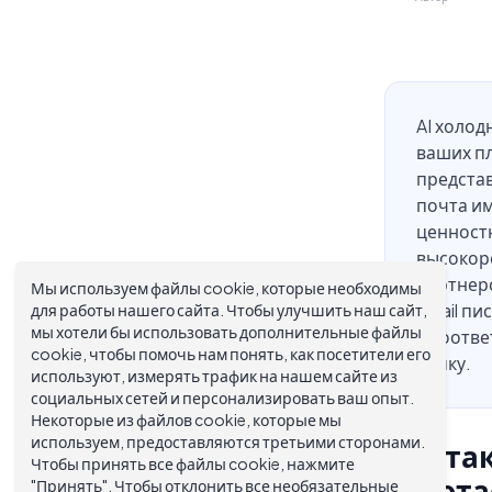
AI холод
ваших пл
представ
почта им
ценност
высокор
партнерс
Мы используем файлы cookie, которые необходимы
для работы нашего сайта. Чтобы улучшить наш сайт,
email пи
мы хотели бы использовать дополнительные файлы
и соотве
cookie, чтобы помочь нам понять, как посетители его
папку.
используют, измерять трафик на нашем сайте из
социальных сетей и персонализировать ваш опыт.
Некоторые из файлов cookie, которые мы
используем, предоставляются третьими сторонами.
Что та
Чтобы принять все файлы cookie, нажмите
работа
"Принять". Чтобы отклонить все необязательные