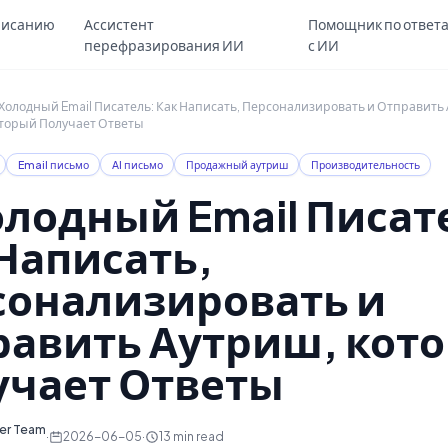
Skip to main content
писанию
Ассистент
Помощник по ответ
перефразирования ИИ
с ИИ
 Холодный Email Писатель: Как Написать, Персонализировать и Отправить
торый Получает Ответы
Email письмо
AI письмо
Продажный аутриш
Производительность
олодный Email Писат
Написать,
сонализировать и
равить Аутриш, кот
учает Ответы
ter Team
·
2026-06-05
·
13
min read