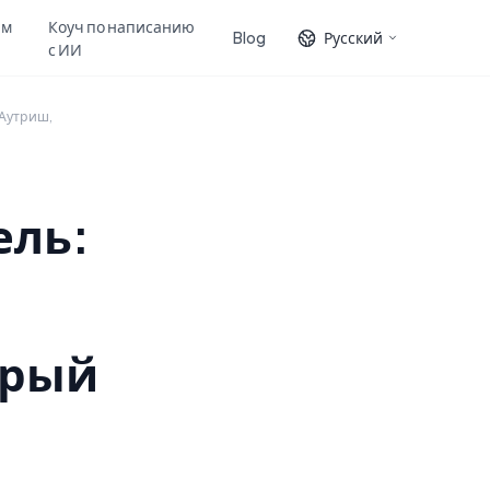
ам
Коуч по написанию
Blog
Русский
с ИИ
 Аутриш,
ель:
орый