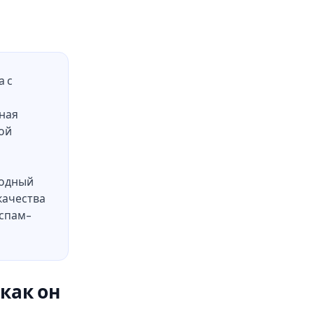
а с
дная
кой
лодный
качества
 спам-
 как он