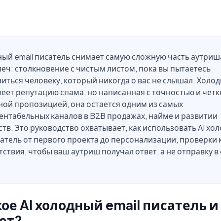
ный email писатель снимает самую сложную часть аутриш
еч: столкновение с чистым листом, пока вы пытаетесь
иться человеку, который никогда о вас не слышал. Холо
еет репутацию спама, но написанная с точностью и чет
ной пропозицией, она остается одним из самых
ентабельных каналов в B2B продажах, найме и развитии
тв. Это руководство охватывает, как использовать AI хо
сатель от первого проекта до персонализации, проверки 
тствия, чтобы ваш аутриш получал ответ, а не отправку в
кое AI холодный email писатель и
ет?