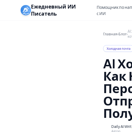
Ежедневный ИИ
Помощник по на
Писатель
с ИИ
AI
Главная
›
Блог
›
ко
Холодная почта
AI Х
Как 
Пер
Отп
Пол
Daily AI Wri
D
Автор